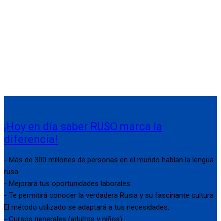
¡Hoy en día saber RUSO marca la
diferencia!
- Más de 300 millones de personas en el mundo hablan la lengua
rusa.
- Mejorará tus oportunidades laborales
- Te permitirá conocer la verdadera Rusia y su fascinante cultura
El método utilizado se adaptará a tus necesidades.
- Cursos generales (adultos y niños)