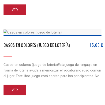
VER
CASOS EN COLORES (JUEGO DE LOTERÍA)
15,00
€
Casos en colores (juego de lotería)Este juego de lenguaje en
forma de lotería ayuda a memorizar el vocabulario ruso común
al jugar. Este libro-juego está escrito para los principiantes. No
tiene límite de edad. El libro consta de veinte cartas temáticas.
Los autores proponen utilizar los juegos de lotería también
VER
para los juegos de rol. [...]