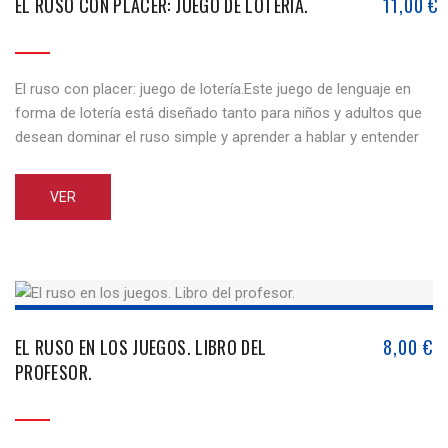
EL RUSO CON PLACER: JUEGO DE LOTERÍA.
11,00
€
El ruso con placer: juego de lotería.Este juego de lenguaje en
forma de lotería está diseñado tanto para niños y adultos que
desean dominar el ruso simple y aprender a hablar y entender
el idioma ruso en las situaciones comunicativas simples. El
presente libro motiva a todos los elementos de la actividad de
VER
voz, así [...]
EL RUSO EN LOS JUEGOS. LIBRO DEL
8,00
€
PROFESOR.