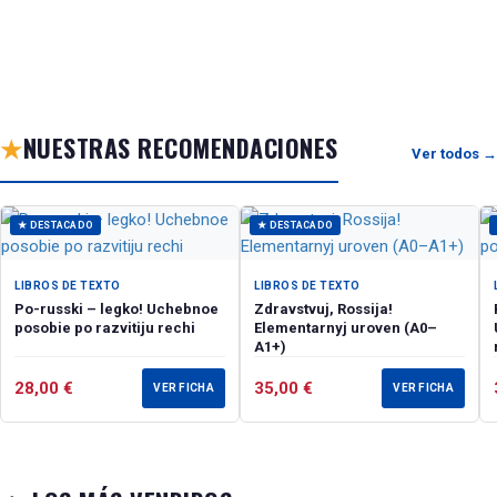
★
NUESTRAS RECOMENDACIONES
Ver todos →
★ DESTACADO
★ DESTACADO
LIBROS DE TEXTO
LIBROS DE TEXTO
Po-russki – legko! Uchebnoe
Zdravstvuj, Rossija!
posobie po razvitiju rechi
Elementarnyj uroven (А0–
А1+)
28,00
€
35,00
€
VER FICHA
VER FICHA