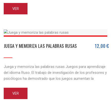
se dan en forma de juegos individuales y de grupo. El material
VER
está dispuesto a ayudar a los estudiantes [...]
JUEGA Y MEMORIZA LAS PALABRAS RUSAS
12,00
€
Juega y memoriza las palabras rusas Juegos para aprendizaje
del idioma Ruso. El trabajo de investigación de los profesores y
psicólogos ha demostrado que los juegos aumentan la
eficiencia en el aprendizaje por quince o incluso veinte veces.
Todos los tipos de actividad de voz están involucrados en el
VER
juego, actividad auditiva y memoria visual. [...]