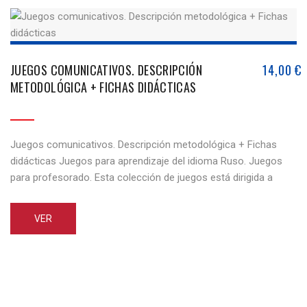
JUEGOS COMUNICATIVOS. DESCRIPCIÓN
14,00
€
METODOLÓGICA + FICHAS DIDÁCTICAS
Juegos comunicativos. Descripción metodológica + Fichas
didácticas Juegos para aprendizaje del idioma Ruso. Juegos
para profesorado. Esta colección de juegos está dirigida a
profesores de ruso como lengua extranjera, para trabajar con
los estudiantes en las diferentes formas de aprendizaje. Las
VER
tareas de juegos propuestos están diseñadas para ayudar al
profesor a que el aprendizaje [...]