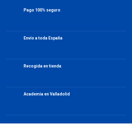
Pago 100% seguro
Stripe y PayPal
Envío a toda España
Estándar y con seguimiento
Recogida en tienda
Cardenal Mendoza nº10, Valladolid
Academia en Valladolid
Ruso, Japonés e Inglés