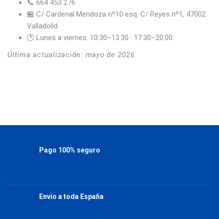
📞 664 453 276
🏪 C/ Cardenal Mendoza nº10 esq. C/ Reyes nº1, 47002
Valladolid
🕐 Lunes a viernes: 10:30–13:30 · 17:30–20:00
Última actualización: mayo de 2026
Pago 100% seguro
Stripe y PayPal
Envío a toda España
Estándar y con seguimiento