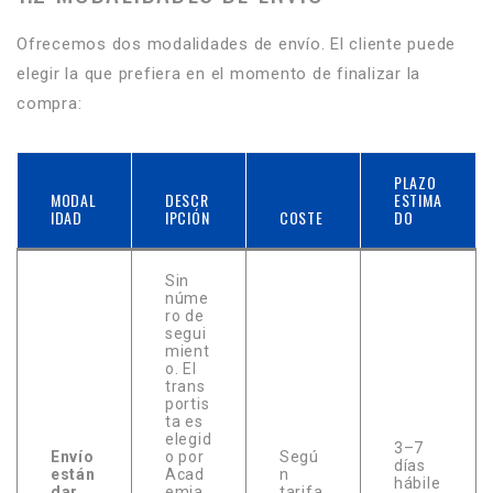
Ofrecemos dos modalidades de envío. El cliente puede
elegir la que prefiera en el momento de finalizar la
compra:
PLAZO
MODAL
DESCR
ESTIMA
IDAD
IPCIÓN
COSTE
DO
Sin
núme
ro de
segui
mient
o. El
trans
portis
ta es
elegid
3–7
Envío
o por
Segú
días
están
Acad
n
hábile
dar
emia
tarifa