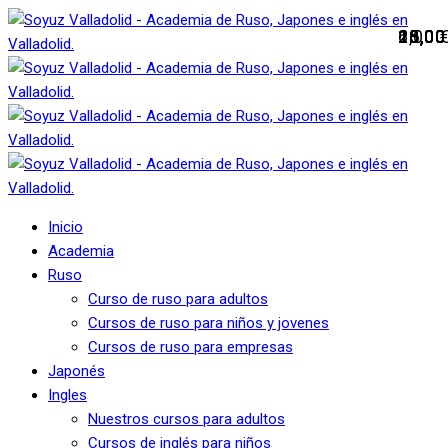
6,00
25,0
25,0
10,0
15,0
23,0
16,0
18,0
Inicio
Academia
Ruso
Curso de ruso para adultos
Cursos de ruso para niños y jovenes
Cursos de ruso para empresas
Japonés
Ingles
Nuestros cursos para adultos
Cursos de inglés para niños