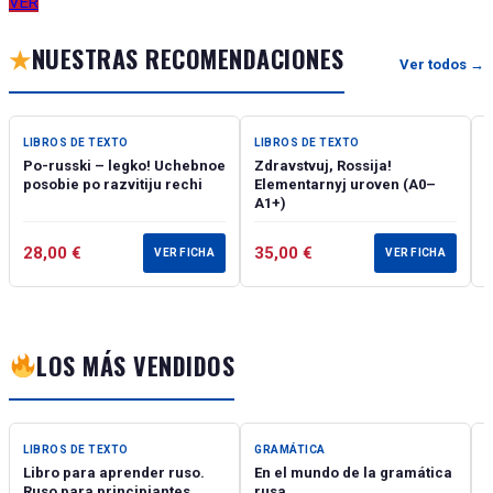
VER
★
NUESTRAS RECOMENDACIONES
Ver todos →
★ DESTACADO
★ DESTACADO
LIBROS DE TEXTO
LIBROS DE TEXTO
L
Po-russki – legko! Uchebnoe
Zdravstvuj, Rossija!
P
posobie po razvitiju rechi
Elementarnyj uroven (А0–
А1+)
r
28,00
€
35,00
€
VER FICHA
VER FICHA
LOS MÁS VENDIDOS
MÁS VENDIDO
MÁS VENDIDO
LIBROS DE TEXTO
GRAMÁTICA
Libro para aprender ruso.
En el mundo de la gramática
R
Ruso para principiantes.
rusa