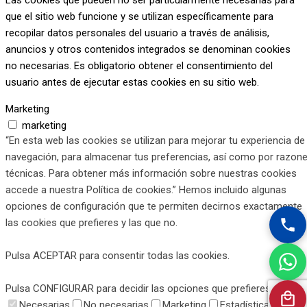
Las cookies que pueden no ser particularmente necesarias para
que el sitio web funcione y se utilizan específicamente para
recopilar datos personales del usuario a través de análisis,
anuncios y otros contenidos integrados se denominan cookies
no necesarias. Es obligatorio obtener el consentimiento del
usuario antes de ejecutar estas cookies en su sitio web.
Marketing
marketing
“En esta web las cookies se utilizan para mejorar tu experiencia de
Las cookies de marketing se utilizan para rastrear visitantes en
navegación, para almacenar tus preferencias, así como por razon
sitios web. La intención es mostrar anuncios que sean relevantes
técnicas. Para obtener más información sobre nuestras cookies
y atractivos para el usuario individual y, por lo tanto, más valiosos
accede a nuestra Política de cookies.” Hemos incluido algunas
para los editores y anunciantes externos.
opciones de configuración que te permiten decirnos exactamente
las cookies que prefieres y las que no.
Estadísticas
estadisticas
Pulsa ACEPTAR para consentir todas las cookies.
Las cookies estadísticas ayudan a los propietarios de sitios web
a comprender cómo los visitantes interactúan con los sitios web
Pulsa CONFIGURAR para decidir las opciones que prefieres.”
mediante la recopilación y presentación de información de forma
Necesarias
No necesarias
Marketing
Estadísticas