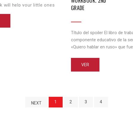
WORKBOOK. 2ND
 will help your little ones
GRADE
the phonetics of the Russian
e.
Título del spoiler El libro de tra
componente educativo de la se
«Quiero hablar en ruso» que fue
diseñado y orientado específi
para enseñar el idioma ruso a l
VER
bilingües de seis a ocho años 
en las escuelas y centros de ac
extraescolares. El libro de traba
dividido por [...]
1
2
3
4
NEXT