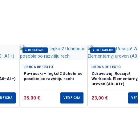
★ DESTACADO
★ DESTACADO
LIBROS DE TEXTO
LIBROS DE TEXTO
Po-russki – legko!2 Uchebnoe
Zdravstvuj, Rossija!
(А0–А1+)
posobie po razvitiju rechi
Workbook. Elementarny
uroven (А0–А1+)
35,00
€
23,00
€
R FICHA
VER FICHA
VER