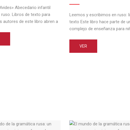
vides» Abecedario infantil
 ruso. Libros de texto para
Leemos y escribimos en ruso: l
s autores de este libro abren a
texto Este libro hace parte de u
s pequeños el nuevo
complejo de enseñanza para ni
ente mundo de las letras rusas,
habla rusa, pero que viven en el
mando sus clases de ruso en
extranjero. Está dirigido al desar
VER
s interesantes y divertidos. En
las habilidades de lectura y escr
a parte de este libro los niños
compone de cuarenta leccione
rizan con las [...]
lección incluye un texto, ejercic
compreción de la gramática [...]