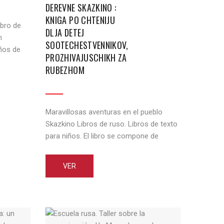
DEREVNE SKAZKINO :
KNIGA PO CHTENIJU
ibro de
DLJA DETEJ
n
SOOTECHESTVENNIKOV,
ños de
PROZHIVAJUSCHIKH ZA
RUBEZHOM
rollo de
itura. Se
s. Cada
ios de
Maravillosas aventuras en el pueblo
Skazkino Libros de ruso. Libros de texto
para niños. El libro se compone de
pequeñas historias fascinantes. Los
protagonistas son los niños de la
VER
escuela de Moscú – los gemelos Vanya
y Masha. Mientras están de vacaciones
con su abuela en el pueblo, no sólo
conocen las peculiaridades de la [...]