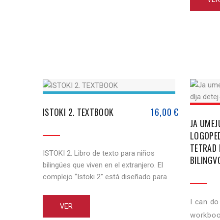
para los
niños en 
actividad
enseñar a
ISTOKI 2. TEXTBOOK
16,00
€
JA UMEJ
LOGOPE
TETRAD 
ISTOKI 2. Libro de texto para niños
BILINGV
bilingües que viven en el extranjero. El
complejo “Istoki 2” está diseñado para
enseñar ruso a niños de 11 a 13 años,
que viven fuera de Rusia y conocen los
I can do
VER
conceptos básicos del ruso hablado y
workbook