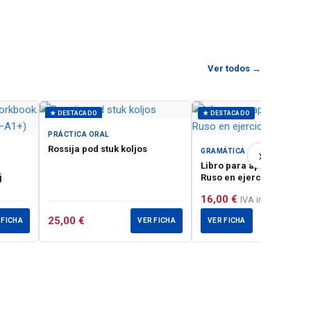
Ver todos →
★ DESTACADO
★ DESTACADO
PRÁCTICA ORAL
Rossija pod stuk koljos
›
GRAMÁTICA
Libro para aprender ruso
j
Ruso en ejercicios
16,00
€
IVA incluido
25,00
€
 FICHA
VER FICHA
VER FICHA