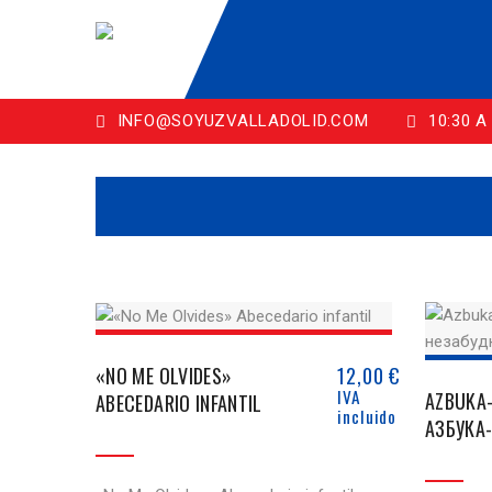
INFO@SOYUZVALLADOLID.COM
10:30 A 
«NO ME OLVIDES»
12,00
€
IVA
AZBUKA
ABECEDARIO INFANTIL
incluido
АЗБУКА