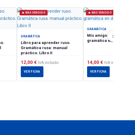
🔥 MÁS VENDIDO
🔥 MÁS VENDIDO
GRAMÁTICA
›
Mis amigos los casos ru
GRAMÁTICA
gramática en diálogos
so.
Libro para aprender ruso.
l
Gramática rusa: manual
práctico. Libro II
12,00
€
14,00
€
IVA incluido
IVA incluido
VER FICHA
VER FICHA