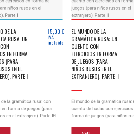
O DE LA
15,00
€
EL MUNDO DE LA
IVA
CA RUSA: UN
GRAMÁTICA RUSA: UN
incluido
 CON
CUENTO CON
IOS EN FORMA
EJERCICIOS EN FORMA
OS (PARA
DE JUEGOS (PARA
USOS EN EL
NIÑOS RUSOS EN EL
ERO). PARTE I
EXTRANJERO). PARTE II
 de la gramática rusa: con
El mundo de la gramática rusa: 
s en forma de juegos (para
cuento de hadas con ejercicios
os en el extranjero). Parte IEl
forma de juegos (para niños ru
á dirigido tanto para los niños
extranjero). Parte IIEl libro está 
dian ruso en extranjero como
tanto para los niños que estudi
VER