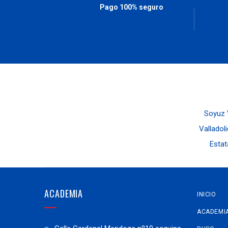
Pago 100% seguro
Stripe y PayPal
Soyuz V
Valladoli
Estat
ACADEMIA
INICIO
ACADEMI