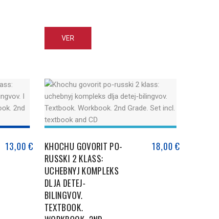
ofesores
scuelas y
olares.
VER
13,00
€
KHOCHU GOVORIT PO-
18,00
€
RUSSKI 2 KLASS:
UCHEBNYJ KOMPLEKS
DLJA DETEJ-
BILINGVOV.
TEXTBOOK.