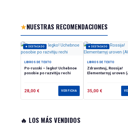
★
NUESTRAS RECOMENDACIONES
★ DESTACADO
★ DESTACADO
LIBROS DE TEXTO
LIBROS DE TEXTO
Po-russki – legko! Uchebnoe
Zdravstvuj, Rossija!
posobie po razvitiju rechi
Elementarnyj uroven 
28,00
€
35,00
€
VER FICHA
VE
🔥 LOS MÁS VENDIDOS