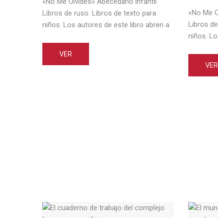
«No Me Olvides» Abecedario infantil
«No Me Ol
Libros de ruso. Libros de texto para
Libros de
niños. Los autores de este libro abren a
niños. Lo
los niños pequeños el nuevo
los niño
sorprendente mundo de las letras rusas,
VER
sorprend
transformando sus clases de ruso en
VER
transfor
los juegos interesantes y divertidos. En
los juego
la primera parte de este libro los niños
la primer
se familiarizan con las [...]
se familia