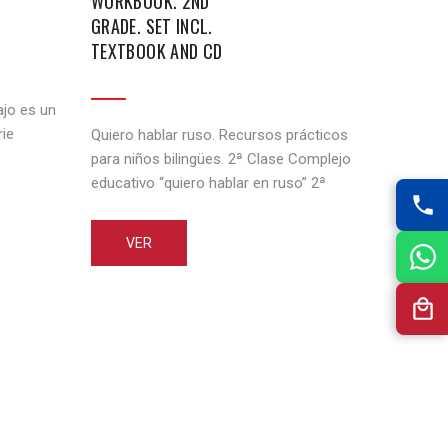
WORKBOOK. 2ND
GRADE. SET INCL.
TEXTBOOK AND CD
bajo es un
rie
Quiero hablar ruso. Recursos prácticos
para niños bilingües. 2ª Clase Complejo
camente
educativo “quiero hablar en ruso” 2ª
os niños
clase es una continuación del complejo,
de edad
“quiero hablar en ruso” 1ª clase y está
VER
tividades
diseñado para enseñar la lengua rusa a
jo está
los niños bilingües en las escuelas rusas
(2 horas por semana) en el extranjero.
La principal diferencia [...]