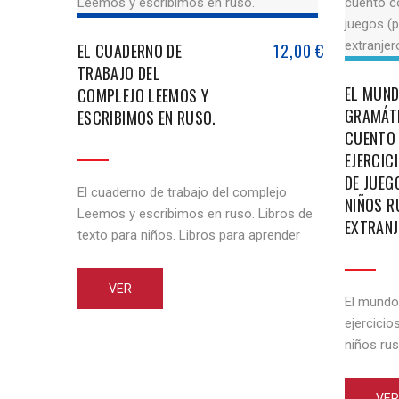
EL CUADERNO DE
12,00
€
TRABAJO DEL
EL MUND
COMPLEJO LEEMOS Y
GRAMÁTI
ESCRIBIMOS EN RUSO.
CUENTO
EJERCIC
DE JUEG
El cuaderno de trabajo del complejo
NIÑOS R
Leemos y escribimos en ruso. Libros de
EXTRANJ
texto para niños. Libros para aprender
ruso. Este libro hace parte de un
complejo de enseñanza para niños de
VER
habla rusa, pero que viven en el
El mundo
extranjero. Está dirigido al desarrollo de
ejercicio
las habilidades de lectura y escritura. Se
niños rus
compone de cuarenta [...]
libro est
que estu
VER