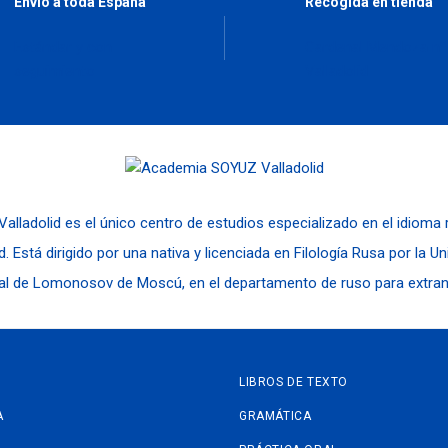
Envío a toda España
Recogida en tienda
Estándar y con
Cardenal Mendoza nº
seguimiento
Valladolid
alladolid es el único centro de estudios especializado en el idioma
d. Está dirigido por una nativa y licenciada en Filología Rusa por la U
al de Lomonosov de Moscú, en el departamento de ruso para extran
LIBROS DE TEXTO
A
GRAMÁTICA