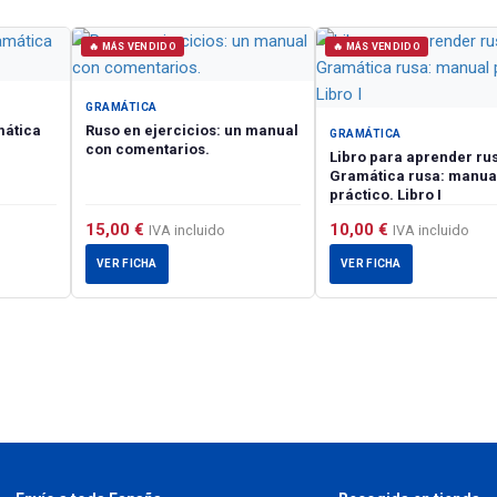
🔥 MÁS VENDIDO
🔥 MÁS VENDIDO
GRAMÁTICA
mática
Ruso en ejercicios: un manual
GRAMÁTICA
con comentarios.
Libro para aprender ru
Gramática rusa: manua
práctico. Libro I
15,00
€
10,00
€
IVA incluido
IVA incluido
VER FICHA
VER FICHA