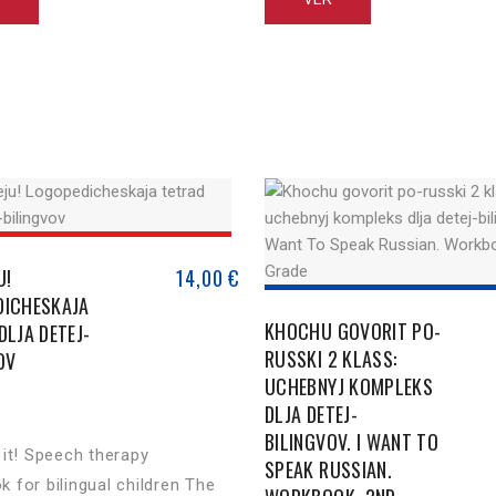
 profesores que trabajan con
en extranjero como para los pr
las escuelas y centros de
que trabajan con niños en las e
es extraescolares. Se puede
centros de actividades extraesc
 los niños cómo [...]
Se puede enseñar [...]
U!
14,00
€
DICHESKAJA
KHOCHU GOVORIT PO-
DLJA DETEJ-
RUSSKI 2 KLASS:
OV
UCHEBNYJ KOMPLEKS
DLJA DETEJ-
BILINGVOV. I WANT TO
 it! Speech therapy
SPEAK RUSSIAN.
 for bilingual children The