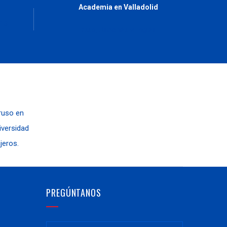
Academia en Valladolid
10,
Ruso, Japonés e Inglés
 ruso en
niversidad
jeros.
PREGÚNTANOS