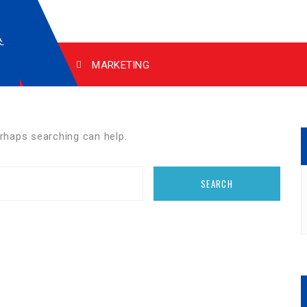
EB.
E
L
ÁS
MARKETING
erhaps searching can help.
SEARCH