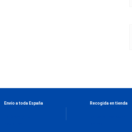
Envío a toda España
Recogida en tienda
Estándar y con
Cardenal Mendoza nº
seguimiento
Valladolid