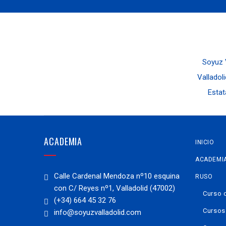
Soyuz V
Valladoli
Estat
ACADEMIA
INICIO
ACADEMI
Calle Cardenal Mendoza nº10 esquina
RUSO
con C/ Reyes nº1, Valladolid (47002)
Curso 
(+34) 664 45 32 76
Cursos
info@soyuzvalladolid.com