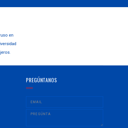
 ruso en
niversidad
jeros.
PREGÚNTANOS