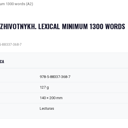
imum 1300 words (A2)
O ZHIVOTNYKH. LEXICAL MINIMUM 1300 WORDS
5-88337-368-7
ICA
978-5-88337-368-7
127 g
140 × 200 mm
Lecturas