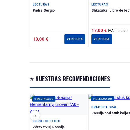
приводятся наи
LECTURAS
LECTURAS
Stories about an
Padre Sergio
Shkatulka. Libro de lec
The books of this
levels of knowin
interesting facts
17,00
€
IVA incluido
and assignments 
10,00
€
included too. The
VER FICHA
VER FICHA
foreign language
⭐ NUESTRAS RECOMENDACIONES
⭐ DESTACADO
⭐ DESTACADO
PRÁCTICA ORAL
Rossija pod stuk koljo
›
LIBROS DE TEXTO
Zdravstvuj, Rossija!