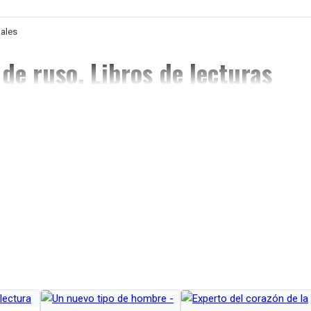
ales
 de ruso. Libros de lecturas
 adaptado con acentos para adultos. A2. Los libros de esta serie son de interé
os como para niños. Los textos están adaptados a diferentes niveles de
 ruso como lengua extranjera (A1, A2, B1, B2, C1). A cada libro se le proporc
antes de la biografía del autor, el texto adaptado en sí, los comentarios, la lis
 tareas para verificar la comprensión del texto. Los ejercicios de desarrollo de
 incluidos también.
отных
тавлены истории о животных современной писательницы Татьяны Боково
ссказов своя история. Это разумные существа. Они очень хорошо чувс
ей и других животных. Собака может дружить с котом и даже с дельфи
 хитрые птицы. А слон в цирке узнал во взрослой женщине ту девочку, 
 двадцать лет назад, и… подарил ей банан.Текст рассказов адаптиров
дается заданиями на понимание прочитанного и на развитие речи. В кни