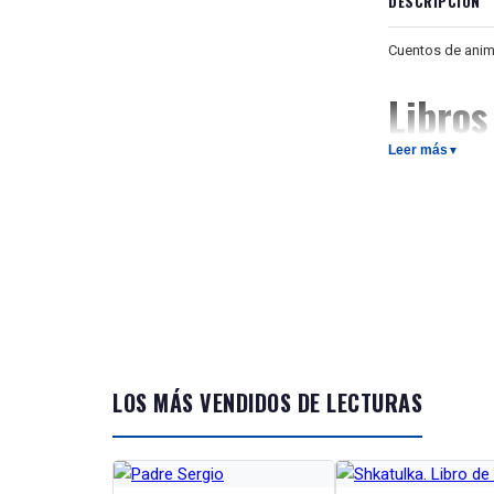
DESCRIPCIÓN
Cuentos de anim
Libros
Leer más
▼
Libro de lectura
tanto para adult
conocimiento del
los datos interes
vocabulario y las
habla oral están
Истории о жив
В книге предс
всех героев ра
LOS MÁS VENDIDOS DE LECTURAS
и понимают люд
Вороны умные и
которой дружил
(А2), сопровож