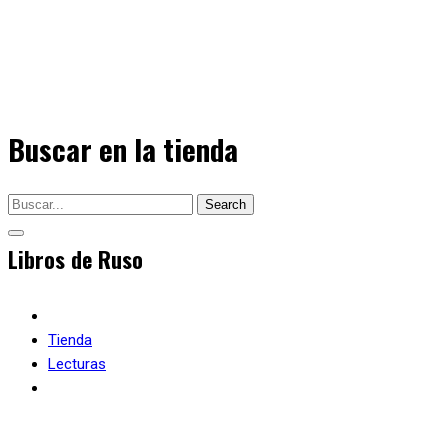
Buscar en la tienda
Search
Tienda
Lecturas
Istorii o zhivotnykh. Lexical minimum 1300 words (A2)