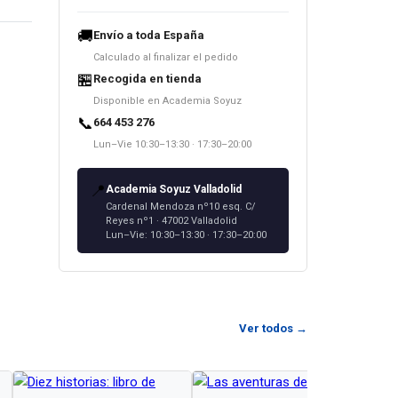
🚚
Envío a toda España
Calculado al finalizar el pedido
🏪
Recogida en tienda
Disponible en Academia Soyuz
📞
664 453 276
Lun–Vie 10:30–13:30 · 17:30–20:00
s
ionan
📍
Academia Soyuz Valladolid
ta de
Cardenal Mendoza nº10 esq. C/
Reyes nº1 · 47002 Valladolid
l
Lun–Vie: 10:30–13:30 · 17:30–20:00
й. У
твуют
ном.
Ver todos →
с
ан
ге
LE