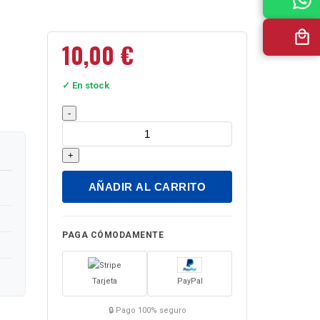
10,00
€
✓ En stock
Istorii
-
o
zhivotnykh.
+
Lexical
minimum
AÑADIR AL CARRITO
1300
words
(A2)
PAGA CÓMODAMENTE
cantidad
Tarjeta
PayPal
🔒 Pago 100% seguro