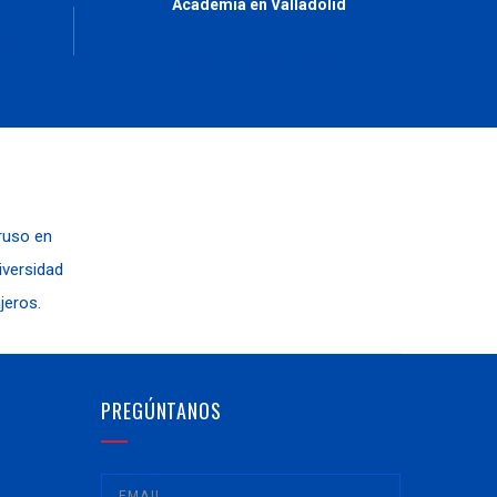
Academia en Valladolid
10,
Ruso, Japonés e Inglés
 ruso en
niversidad
jeros.
PREGÚNTANOS