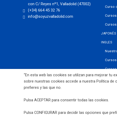
con C/ Reyes nº1, Valladolid (47002)
Curso 
(+34) 664 45 32 76
Cursos
info@soyuzvalladolid.com
Cursos
JAPONÉS
INGLES
Nuestr
Cursos
Cursos
“En esta web las cookies se utilizan para mejorar tu
TIENDA O
sobre nuestras cookies accede a nuestra Política de 
prefieres y las que no.
Pulsa ACEPTAR para consentir todas las cookies.
AVISO LEGAL
POLITICA DE PRIVACIDAD
POLÍTICA DE
Pulsa CONFIGURAR para decidir las opciones que prefi
CONDICIONES DE USO