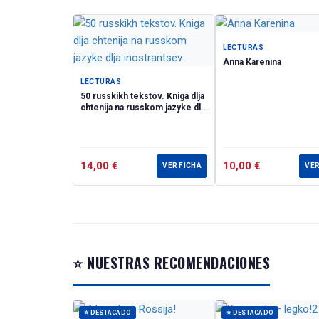
заданиями на п
интересные фак
проживающим з
LECTURAS
On people and a
Anna Karenina
The book contains
LECTURAS
XX century. Thes
50 russkikh tekstov. Kniga dlja
as well as the s
chtenija na russkom jazyke dlja
inostrantsev.
exercises aimed 
most interesting
interest for the 
14,00
€
10,00
€
schoolchildren o
VER FICHA
VER
⭐ NUESTRAS RECOMENDACIONES
⭐ DESTACADO
⭐ DESTACADO