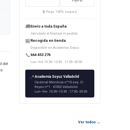
PayPal
🔒 Pago 100% seguro
🚚
Envío a toda España
Calculado al finalizar el pedido
🏪
Recogida en tienda
Disponible en Academia Soyuz
📞
664 453 276
Lun–Vie 10:30–13:30 · 17:30–20:00
d del
as
📍
Academia Soyuz Valladolid
Cardenal Mendoza nº10 esq. C/
Reyes nº1 · 47002 Valladolid
 se
Lun–Vie: 10:30–13:30 · 17:30–20:00
en el
вины
юдей,
Ver todos →
ется