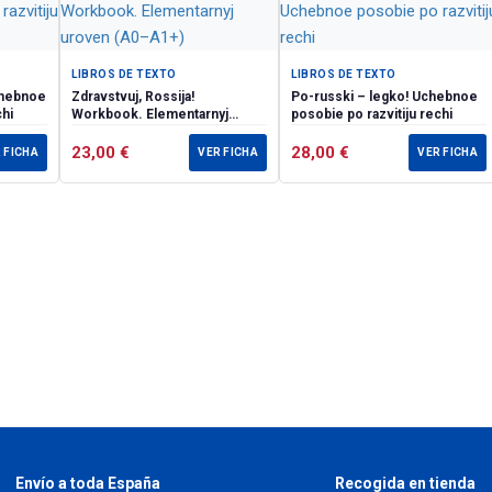
LIBROS DE TEXTO
LIBROS DE TEXTO
Zdravstvuj, Rossija!
Po-russki – legko! Uchebnoe
chi
Workbook. Elementarnyj
posobie po razvitiju rechi
uroven (А0–А1+)
23,00
€
28,00
€
 FICHA
VER FICHA
VER FICHA
Envío a toda España
Recogida en tienda