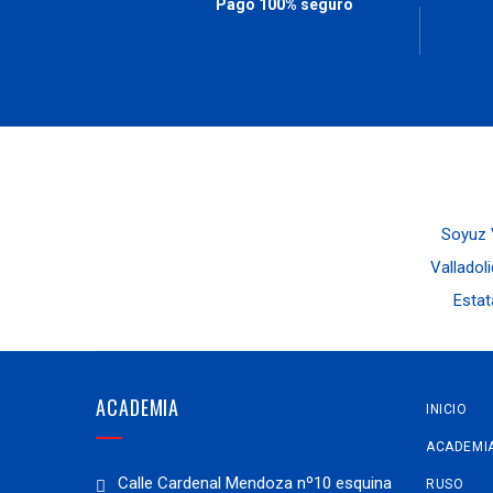
Pago 100% seguro
Stripe y PayPal
Soyuz V
Valladoli
Estat
ACADEMIA
INICIO
ACADEMI
Calle Cardenal Mendoza nº10 esquina
RUSO