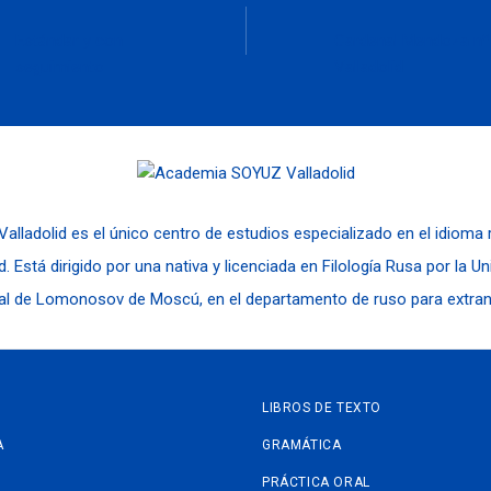
Estándar y con
Cardenal Mendoza nº
seguimiento
Valladolid
alladolid es el único centro de estudios especializado en el idioma
d. Está dirigido por una nativa y licenciada en Filología Rusa por la U
al de Lomonosov de Moscú, en el departamento de ruso para extran
LIBROS DE TEXTO
A
GRAMÁTICA
PRÁCTICA ORAL