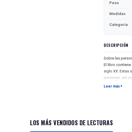
Peso
Medidas
Categoría
DESCRIPCIÓN
Sobre las person
El libro contien
siglo XX. Estas s
personas, así co
proporcionan con
Leer más
▼
comprensión de l
presentan en el l
extranjero, los 
Título del spoiler
В книге предст
LOS MÁS VENDIDOS DE LECTURAS
ХХ века Б.С. Ж
а также истори