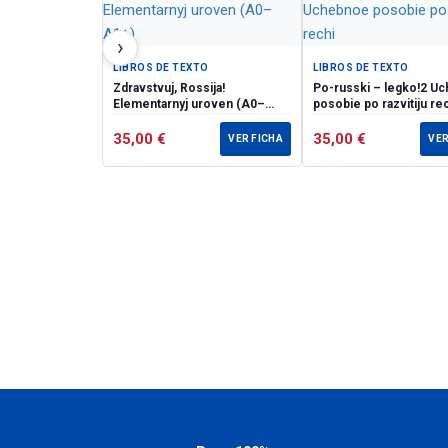
›
LIBROS DE TEXTO
LIBROS DE TEXTO
Zdravstvuj, Rossija!
Po-russki – legko!2 Uchebnoe
Elementarnyj uroven (А0–
posobie po razvitiju re
А1+)
35,00
€
35,00
€
VER FICHA
VER