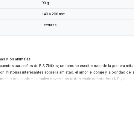
90 g
140 × 200 mm
Lecturas
as y los animales
e cuentos para niños de B.S.Zhitkov, un famoso escritor ruso de la primera mita
on historias interesantes sobre la amistad, el amor, el coraje y la bondad de l
mo historias sobre animales y aves. Los textos están adaptados (A1) y se
 los ejercicios orientados al desarrollo de los hábitos del lenguaje oral y
os contenidos. Los datos más interesantes de la biografía del autor también
ibro. El libro puede ser de interés para los hijos de los compatriotas que viven 
niños bilingües y para los niños en edad escolar de las escuelas nacionales.
авлены рассказы для детей известного русского писателя первой поло
иткова. Это интересные истории о дружбе, любви, смелости и доброте л
и о животных и птицах. Текст рассказов адаптирован (А1), сопровожда