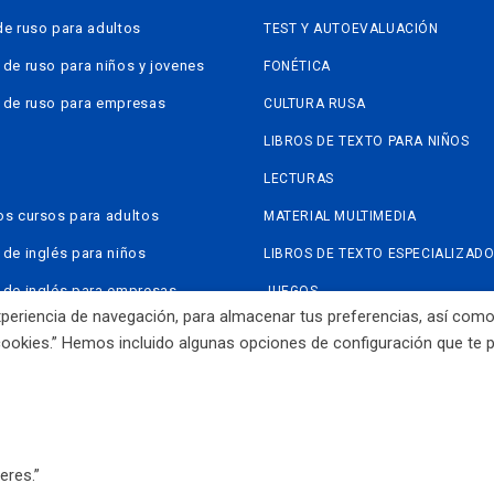
de ruso para adultos
TEST Y AUTOEVALUACIÓN
 de ruso para niños y jovenes
FONÉTICA
 de ruso para empresas
CULTURA RUSA
LIBROS DE TEXTO PARA NIÑOS
LECTURAS
os cursos para adultos
MATERIAL MULTIMEDIA
 de inglés para niños
LIBROS DE TEXTO ESPECIALIZAD
 de inglés para empresas
JUEGOS
 experiencia de navegación, para almacenar tus preferencias, así co
NLINE
LIBROS PARA EL PROFESORADO
cookies.” Hemos incluido algunas opciones de configuración que te
© 2026 Academia
 COOKIES
eres.”