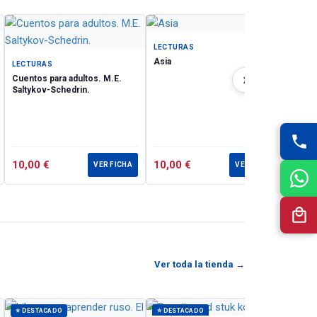
е
ков,
LECT
Shkat
LECTURAS
Asia
LECTURAS
of the
›
Cuentos para adultos. M.E.
eople,
Saltykov-Schedrin.
h the
t. The
 be of
10,00
€
10,00
€
17,
VER FICHA
VER FICHA
Ver toda la tienda →
⭐ DESTACADO
⭐ DESTACADO