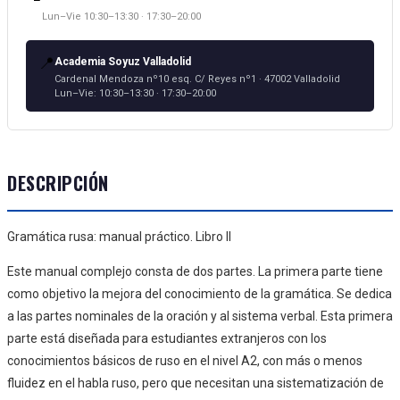
Lun–Vie 10:30–13:30 · 17:30–20:00
📍
Academia Soyuz Valladolid
Cardenal Mendoza nº10 esq. C/ Reyes nº1 · 47002 Valladolid
Lun–Vie: 10:30–13:30 · 17:30–20:00
DESCRIPCIÓN
Gramática rusa: manual práctico. Libro II
Este manual complejo consta de dos partes. La primera parte tiene
como objetivo la mejora del conocimiento de la gramática. Se dedica
a las partes nominales de la oración y al sistema verbal. Esta primera
parte está diseñada para estudiantes extranjeros con los
conocimientos básicos de ruso en el nivel A2, con más o menos
fluidez en el habla ruso, pero que necesitan una sistematización de