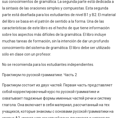
sus conocimientos de gramática. La segunda parte está dedicada a
la sintaxis de las oraciones simples y compuestas. Esta segunda
parte está diseñada para los estudiantes de nivel B1 y B2. El material
del libro se basa en el patrón de sentido a la forma. Una de las
características de este libro es el hecho de que tiene información
sobre los aspectos más difíciles de la gramática. El libro incluye
muchas tareas de formación, sin la intención de dar un profundo
conocimiento del sistema de gramática. El libro debe ser utilizado
sólo en clase con un profesor.
No se recomienda para los estudiantes independientes.
Практикум по русской грамматике. Часть 2
Практикум состоит из двух частей. Первая часть представляет
собой корректировочный курс по русской грамматике и
охватывает падежные формы именных частей речи и систему
глагола. Она включает в себя материал, рассчитанный на тех
учащихся, которые знакомы с основами русской грамматики на
уровне А2, имеют навыки устной речи, понимают и читают по-