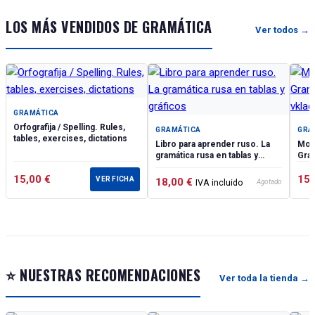
LOS MÁS VENDIDOS DE GRAMÁTICA
Ver todos →
GRAMÁTICA
Orfografija / Spelling. Rules,
GRAMÁTICA
GRA
tables, exercises, dictations
Libro para aprender ruso. La
Moi 
gramática rusa en tablas y
Gram
gráficos
vkl
15,00
€
15
VER FICHA
18,00
€
IVA incluido
Agotado
⭐ NUESTRAS RECOMENDACIONES
Ver toda la tienda →