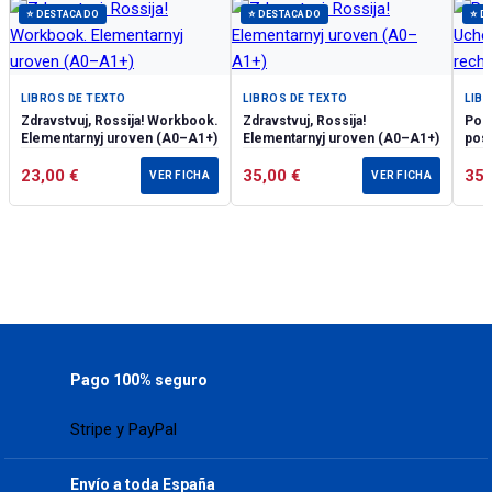
⭐ DESTACADO
⭐ DESTACADO
⭐ D
LIBROS DE TEXTO
LIBROS DE TEXTO
LIB
Zdravstvuj, Rossija! Workbook.
Zdravstvuj, Rossija!
Po-ru
Elementarnyj uroven (А0–А1+)
Elementarnyj uroven (А0–А1+)
poso
23,00
€
35,00
€
35
VER FICHA
VER FICHA
Pago 100% seguro
Stripe y PayPal
Envío a toda España