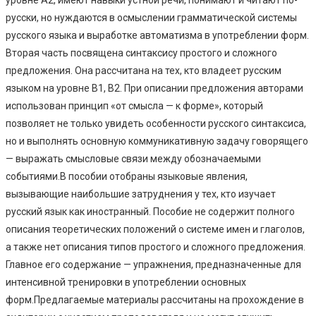
русски, но нуждаются в осмыслении грамматической системы
русского языка и выработке автоматизма в употреблении форм.
Вторая часть посвящена синтаксису простого и сложного
предложения. Она рассчитана на тех, кто владеет русским
языком на уровне В1, В2. При описании предложения авторами
использован принцип «от смысла — к форме», который
позволяет не только увидеть особенности русского синтаксиса,
но и выполнять основную коммуникативную задачу говорящего
— выражать смысловые связи между обозначаемыми
событиями.В пособии отобраны языковые явления,
вызывающие наибольшие затруднения у тех, кто изучает
русский язык как иностранный. Пособие не содержит полного
описания теоретических положений о системе имен и глаголов,
а также нет описания типов простого и сложного предложения.
Главное его содержание — упражнения, предназначенные для
интенсивной тренировки в употреблении основных
форм.Предлагаемые материалы рассчитаны на прохождение в