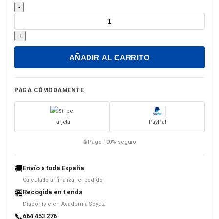
Libro
-
para
aprender
+
ruso.
Gramática
AÑADIR AL CARRITO
rusa:
manual
práctico.
PAGA CÓMODAMENTE
Libro
II
Tarjeta
PayPal
cantidad
🔒 Pago 100% seguro
🚚
Envío a toda España
Calculado al finalizar el pedido
🏪
Recogida en tienda
Disponible en Academia Soyuz
📞
664 453 276