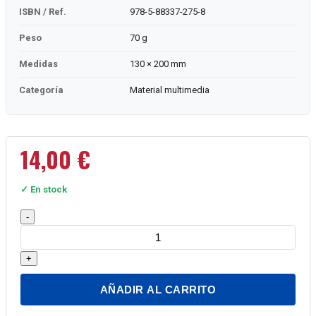
ISBN / Ref.
978-5-88337-275-8
Peso
70 g
Medidas
130 × 200 mm
Categoría
Material multimedia
14,00
€
✓ En stock
Museos
-
de
Moscú
+
cantidad
AÑADIR AL CARRITO