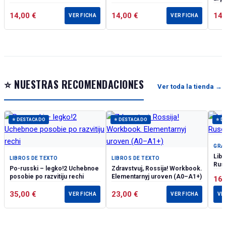
14,00
€
14,00
€
14
VER FICHA
VER FICHA
⭐ NUESTRAS RECOMENDACIONES
Ver toda la tienda →
⭐ DESTACADO
⭐ DESTACADO
⭐ D
GRA
Libr
LIBROS DE TEXTO
LIBROS DE TEXTO
Ruso
Po-russki – legko!2 Uchebnoe
Zdravstvuj, Rossija! Workbook.
posobie po razvitiju rechi
Elementarnyj uroven (А0–А1+)
16
35,00
€
23,00
€
VER FICHA
VER FICHA
VE