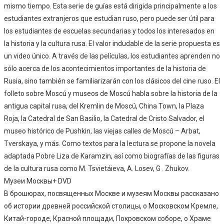
mismo tiempo. Esta serie de guías está dirigida principalmente a los
estudiantes extranjeros que estudian ruso, pero puede ser útil para
los estudiantes de escuelas secundarias y todos los interesados en
la historia y la cultura rusa. El valor indudable de la serie propuesta es
un video único. A través de las películas, los estudiantes aprenden no
sólo acerca de los acontecimientos importantes de la historia de
Rusia, sino también se familiarizarán con los clásicos del cine ruso. El
folleto sobre Moscú y museos de Moscú habla sobre la historia de la
antigua capital rusa, del Kremlin de Moscú, China Town, la Plaza
Roja, la Catedral de San Basilio, la Catedral de Cristo Salvador, el
museo histórico de Pushkin, las viejas calles de Moscú – Arbat,
Tverskaya, y más. Como textos para la lectura se propone la novela
adaptada Pobre Liza de Karamzin, así como biografías de las figuras
de la cultura rusa como M. Tsvietáieva, A. Losev, G . Zhukov.
Музеи Москвы+ DVD
В брошюрах, посвященных Москве и музеям Москвы рассказано
об истории древней российской столицы, о Московском Кремле,
Китай-городе, Красной площади, Покровском соборе, о Храме