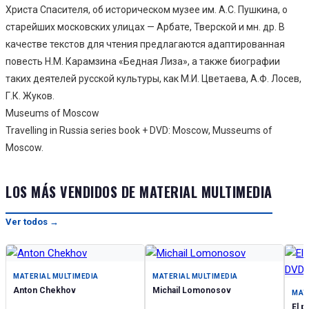
Христа Спасителя, об историческом музее им. А.С. Пушкина, о
старейших московских улицах — Арбате, Тверской и мн. др. В
качестве текстов для чтения предлагаются адаптированная
повесть Н.М. Карамзина «Бедная Лиза», а также биографии
таких деятелей русской культуры, как М.И. Цветаева, А.Ф. Лосев,
Г.К. Жуков.
Museums of Moscow
Travelling in Russia series book + DVD: Moscow, Musseums of
Moscow.
LOS MÁS VENDIDOS DE MATERIAL MULTIMEDIA
Ver todos →
MATERIAL MULTIMEDIA
MATERIAL MULTIMEDIA
Anton Chekhov
Michail Lomonosov
MAT
El 