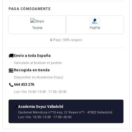
PAGA CÓMODAMENTE
Tarjeta
PayPal
🔒 Pago 100% seguro
🚚
Envío a toda España
Calculado al finalizar el pedido
🏪
Recogida en tienda
Disponible en Academia Soyuz
📞
664 453 276
Lun–Vie 10:30–13:30 · 17:30–20:00
📍
Academia Soyuz Valladolid
Cardenal Mendoza nº10 esq. C/ Reyes nº1 · 47002 Valladolid
Lun–Vie: 10:30–13:30 · 17:30–20:00