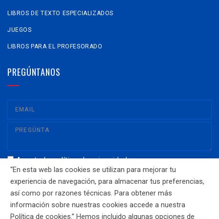
LIBROS DE TEXTO ESPECIALIZADOS
JUEGOS
LIBROS PARA EL PROFESORADO
PREGÚNTANOS
Acepto la política de privacidad
“En esta web las cookies se utilizan para mejorar tu
No acepto la política de privacidad
experiencia de navegación, para almacenar tus preferencias,
así como por razones técnicas. Para obtener más
información sobre nuestras cookies accede a nuestra
Política de cookies.” Hemos incluido algunas opciones de