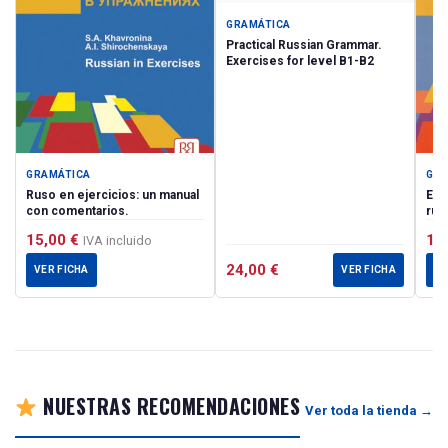
GRAMÁTICA
Practical Russian Grammar.
Exercises for level B1-B2
GRAMÁTICA
GRA
Ruso en ejercicios: un manual
En 
con comentarios.
rus
15,00
€
14
IVA incluido
24,00
€
VER FICHA
VER FICHA
VE
NUESTRAS RECOMENDACIONES
Ver toda la tienda →