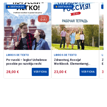
DESTACADO
DESTACADO
D
LIBROS DE TEXTO
LIBROS DE TEXTO
LIB
Po-russki – legko! Uchebnoe
Zdravstvuj, Rossija!
Zdr
posobie po razvitiju rechi
Workbook. Elementarnyj
Ele
uroven (А0–А1+)
А1+
28,00
€
23,00
€
35
VER FICHA
VER FICHA