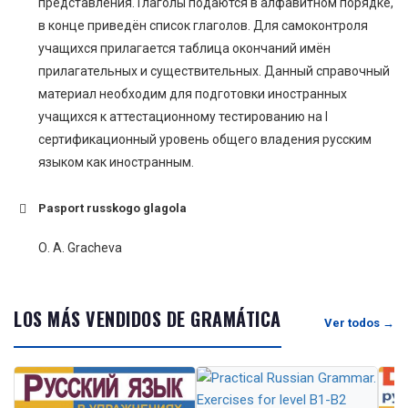
представления. Глаголы подаются в алфавитном порядке,
в конце приведён список глаголов. Для самоконтроля
учащихся прилагается таблица окончаний имён
прилагательных и существительных. Данный справочный
материал необходим для подготовки иностранных
учащихся к аттестационному тестированию на I
сертификационный уровень общего владения русским
языком как иностранным.
Pasport russkogo glagola
О. A. Gracheva
LOS MÁS VENDIDOS DE GRAMÁTICA
Ver todos →