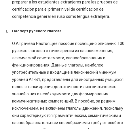
preparar a los estudiantes extranjeros para las pruebas de
certificación para el primer nivel de certificación de
competencia general en ruso como lengua extranjera.
Паспорт русского глагола
О.А.Грачёва Настоящее пособие посвящено описанию 100
русских глаголов с точки зрения их словоизменения,
лексической сочетаемости, словообразования и
функционирования. Данные глаголы, наиболее
употребительные и входящие в лексический минимум
уровней А1-В1, представлены для иностранных учащихся
полно с точки зрения достаточности лингвистических
знаний о них и необходимости для формирования
коммуникативных компетенций. В пособие, за редким
исключением, не включены глаголы движения, поскольку
они характеризуются грамматическим, семантическим и
словообразовательным своеобразием и требуют особого