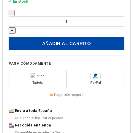
✓ En stock
Praktikum
-
po
obscheniju.
+
Uchebnoe
posobie
AÑADIR AL CARRITO
po
razvitiju
rechi
PAGA CÓMODAMENTE
dlja
detej
Tarjeta
PayPal
sootechestvennikov,
prozhivajuschikh
Pago 100% seguro
za
rubezhom(Vkl.
Envío a toda España
CD-
Calculado al finalizar el pedido
MP3)
Recogida en tienda
cantidad
Disponible en Academia Soyuz