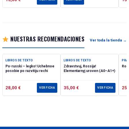
NUESTRAS RECOMENDACIONES
Ver toda la tienda →
DESTACADO
DESTACADO
D
LIBROS DE TEXTO
LIBROS DE TEXTO
PRÁ
Po-russki – legko! Uchebnoe
Zdravstvuj, Rossija!
Ross
posobie po razvitiju rechi
Elementarnyj uroven (А0–А1+)
28,00
€
35,00
€
25
VER FICHA
VER FICHA