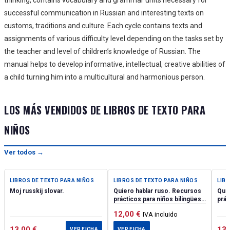
successful communication in Russian and interesting texts on
customs, traditions and culture. Each cycle contains texts and
assignments of various difficulty level depending on the tasks set by
the teacher and level of children’s knowledge of Russian. The
manual helps to develop informative, intellectual, creative abilities of
a child turning him into a multicultural and harmonious person.
LOS MÁS VENDIDOS DE LIBROS DE TEXTO PARA
NIÑOS
Ver todos →
LIBROS DE TEXTO PARA NIÑOS
LIBROS DE TEXTO PARA NIÑOS
LIB
Moj russkij slovar.
Quiero hablar ruso. Recursos
Quie
prácticos para niños bilingües.
prác
Cuaderno de trabajo nivel I.
Libr
12,00
€
IVA incluido
13,00
€
13
VER FICHA
VER FICHA