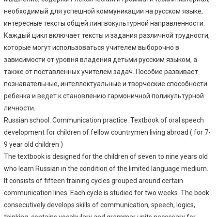
необходимый для успешной коммуникации на русском языке,
интересные тексты общей лингвокультурной направленности.
Каждый цикл включает тексты и задания различной трудности,
которые могут использоваться учителем выборочно в
зависимости от уровня владения детьми русским языком, а
также от поставленных учителем задач. Пособие развивает
познавательные, интеллектуальные и творческие способности
ребенка и ведет к становлению гармоничной поликультурной
личности.
Russian school. Communication practice. Textbook of oral speech
development for children of fellow countrymen living abroad ( for 7-
9 year old children )
The textbook is designed for the children of seven to nine years old
who learn Russian in the condition of the limited language medium.
It consists of fifteen training cycles grouped around certain
communication lines. Each cycle is studied for two weeks. The book
consecutively develops skills of communication, speech, logics,
thinking, contains vocabulary and grammar units necessary for