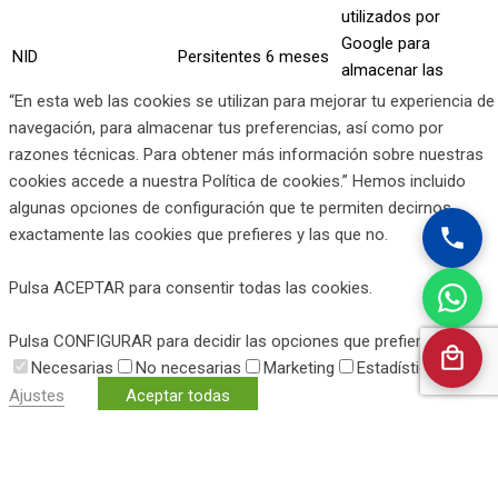
utilizados por
Google para
NID
Persitentes
6 meses
almacenar las
preferencias del
“En esta web las cookies se utilizan para mejorar tu experiencia de
usuario.
navegación, para almacenar tus preferencias, así como por
razones técnicas. Para obtener más información sobre nuestras
No necesarias
cookies accede a nuestra Política de cookies.” Hemos incluido
non-necessary
algunas opciones de configuración que te permiten decirnos
exactamente las cookies que prefieres y las que no.
Las cookies que pueden no ser particularmente necesarias para
que el sitio web funcione y se utilizan específicamente para
Pulsa ACEPTAR para consentir todas las cookies.
recopilar datos personales del usuario a través de análisis,
anuncios y otros contenidos integrados se denominan cookies
Pulsa CONFIGURAR para decidir las opciones que prefieres.”
no necesarias. Es obligatorio obtener el consentimiento del
Necesarias
No necesarias
Marketing
Estadísticas
usuario antes de ejecutar estas cookies en su sitio web.
Ajustes
Aceptar todas
Ver más
Marketing
marketing
Las cookies de marketing se utilizan para rastrear visitantes en