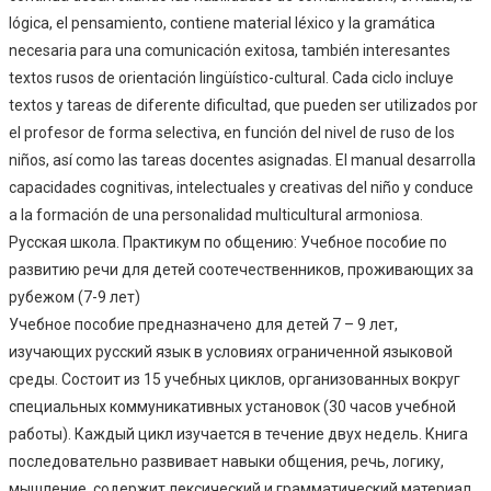
lógica, el pensamiento, contiene material léxico y la gramática
necesaria para una comunicación exitosa, también interesantes
textos rusos de orientación lingüístico-cultural. Cada ciclo incluye
textos y tareas de diferente dificultad, que pueden ser utilizados por
el profesor de forma selectiva, en función del nivel de ruso de los
niños, así como las tareas docentes asignadas. El manual desarrolla
capacidades cognitivas, intelectuales y creativas del niño y conduce
a la formación de una personalidad multicultural armoniosa.
Русская школа. Практикум по общению: Учебное пособие по
развитию речи для детей соотечественников, проживающих за
рубежом (7-9 лет)
Учебное пособие предназначено для детей 7 – 9 лет,
изучающих русский язык в условиях ограниченной языковой
среды. Состоит из 15 учебных циклов, организованных вокруг
специальных коммуникативных установок (30 часов учебной
работы). Каждый цикл изучается в течение двух недель. Книга
последовательно развивает навыки общения, речь, логику,
мышление, содержит лексический и грамматический материал,