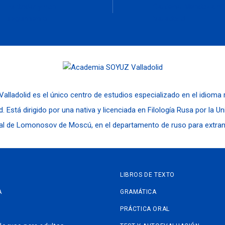
Estándar y con
Cardenal Mendoza nº
seguimiento
Valladolid
alladolid es el único centro de estudios especializado en el idioma
d. Está dirigido por una nativa y licenciada en Filología Rusa por la U
al de Lomonosov de Moscú, en el departamento de ruso para extran
LIBROS DE TEXTO
A
GRAMÁTICA
PRÁCTICA ORAL