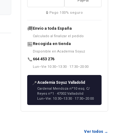
PayPal
🔒 Pago 100% seguro
🚚
Envío a toda España
Calculado al finalizar el pedido
🏪
Recogida en tienda
Disponible en Academia Soyuz
📞
664 453 276
Lun–Vie 10:30–13:30 · 17:30–20:00
📍
Academia Soyuz Valladolid
Cardenal Mendoza nº10 esq. C/
Reyes nº1 · 47002 Valladolid
итан
Lun–Vie: 10:30–13:30 · 17:30–20:00
е
ык. В
цы,
Ver todos →
и