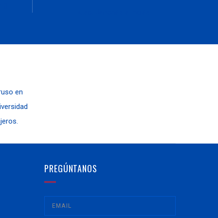
10,
Ruso, Japonés e Inglés
 ruso en
niversidad
jeros.
PREGÚNTANOS