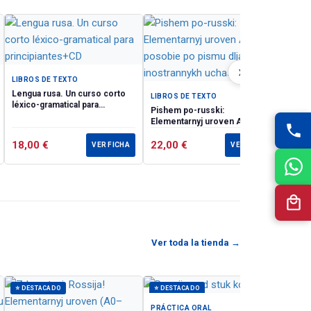
е
традь
›
может
LIBROS DE TEXTO
LIBR
иске
Lengua rusa. Un curso corto
Zdrav
LIBROS DE TEXTO
léxico-gramatical para
Elem
Pishem po-russki:
principiantes+CD
А1+)
Elementarnyj uroven A1:
posobie po pismu dlja
18,00
€
inostrannykh uchaschikhsja.
22,00
€
35,
VER FICHA
VER FICHA
at the
text.
Ver toda la tienda →
⭐ DESTACADO
⭐ DESTACADO
PRÁCTICA ORAL