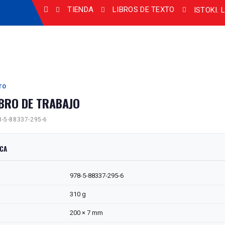
TIENDA
LIBROS DE TEXTO
ISTOKI.
TO
IBRO DE TRABAJO
-5-88337-295-6
ICA
978-5-88337-295-6
310 g
200 × 7 mm