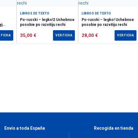
LIBROS DE TEXTO
LIBROS DE TEXTO
Po-russki – legko!2 Uchebnoe
Po-russki – legko! Uchebnoe
yj
posobie po razvitiju rechi
posobie po razvitiju rechi
35,00
€
28,00
€
 FICHA
VER FICHA
VER FICHA
Envío a toda España
Recogida en tienda