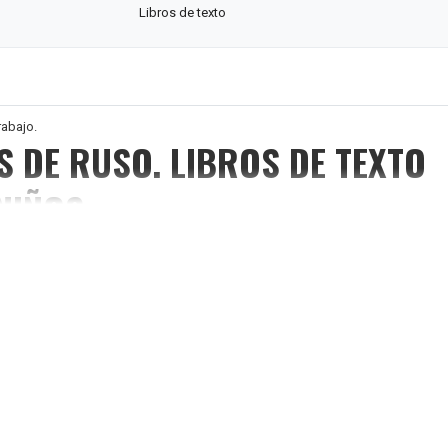
Libros de texto
rabajo.
S DE RUSO. LIBROS DE TEXTO
NIÑOS
abajo está dirigido para reforzar lo aprendido en el manual Istoki.
я тетрадь
кс состоит из учебника, рабочей тетради и аудиоприложения. Он рассч
лет, живущих за пределами России, владеющих русским языком в объем
товой лексики и практической грамматики и продолжающим изучать яз
ексе 10 уроков, которые сформированы по тематическому принципу,
есные тексты для чтения и слушания, игровые задания, стихи, послови
развитие русской речи ребенка, обогащение его словарного запаса и
матики. В каждом уроке есть раздел, знакомящий ребенка с правилам