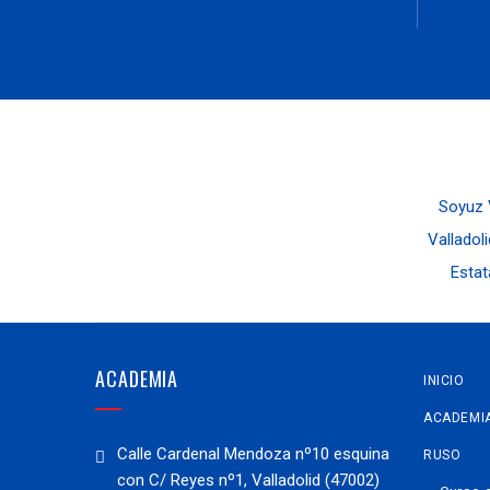
Stripe y PayPal
Soyuz V
Valladoli
Estat
ACADEMIA
INICIO
ACADEMI
Calle Cardenal Mendoza nº10 esquina
RUSO
con C/ Reyes nº1, Valladolid (47002)