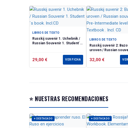
русского речев
персонажи: рус
рассказа о раз
повторяет друг
предназначена 
LIBROS DE TEXTO
использоваться
Russkij suvenir 1. Uchebnik /
LIBROS DE TEXTO
записаны текст
Russian Souvenir 1. Student´s
Russkij suvenir 2: Bazo
book. Incl.CD
звуков, а такж
uroven / Russian souve
Istoki. The work
Pre-Intermediate level
29,00
€
Textbook . Incl. CD
32,00
€
VER FICHA
VER
The work book co
development of r
⭐ NUESTRAS RECOMENDACIONES
⭐ DESTACADO
⭐ DESTACADO