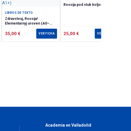
Rossija pod stuk koljos
LIBROS DE TEXTO
Zdravstvuj, Rossija!
Elementarnyj uroven (А0–
А1+)
35,00
€
25,00
€
VER FICHA
VER FICHA
Academia en Valladolid