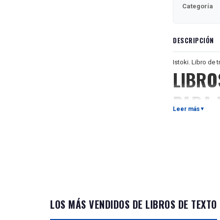
Categoría
DESCRIPCIÓN
Istoki. Libro de t
LIBRO
PARA 
Leer más
▼
El cuaderno de tr
Истоки. Рабоча
Учебный компле
на детей 8–10 
разговорно-бы
учебном компл
содержат интер
LOS MÁS VENDIDOS DE LIBROS DE TEXTO
имеющие целью 
коррекцию грам