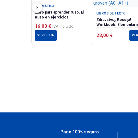
›
GRAMÁTICA
Libro para aprender ruso. El
LIBROS DE TEXTO
Ruso en ejercicios
Zdravstvuj, Rossija!
Workbook. Elementarn
16,00
€
IVA incluido
uroven (А0–А1+)
23,00
€
VER FICHA
VER
Pago 100% seguro