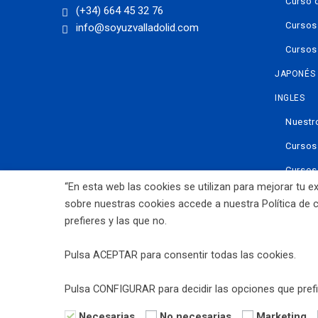
Curso 
(+34) 664 45 32 76
Cursos
info@soyuzvalladolid.com
Cursos
JAPONÉS
INGLES
Nuestr
Cursos
Cursos
“En esta web las cookies se utilizan para mejorar tu
TIENDA O
sobre nuestras cookies accede a nuestra Política de 
prefieres y las que no.
Pulsa ACEPTAR para consentir todas las cookies.
AVISO LEGAL
POLITICA DE PRIVACIDAD
POLÍTICA DE
Pulsa CONFIGURAR para decidir las opciones que prefi
CONDICIONES DE USO
Necesarias
No necesarias
Marketing