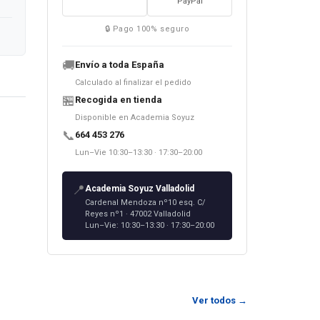
PayPal
🔒 Pago 100% seguro
🚚
Envío a toda España
Calculado al finalizar el pedido
🏪
Recogida en tienda
Disponible en Academia Soyuz
📞
664 453 276
Lun–Vie 10:30–13:30 · 17:30–20:00
📍
Academia Soyuz Valladolid
Cardenal Mendoza nº10 esq. C/
o
Reyes nº1 · 47002 Valladolid
engua
Lun–Vie: 10:30–13:30 · 17:30–20:00
иёмам,
Ver todos →
язык.