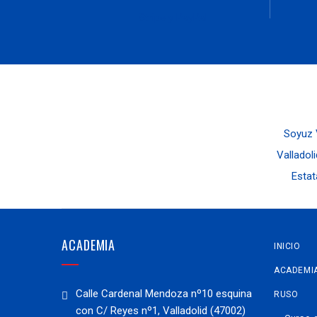
Stripe y PayPal
Soyuz V
Valladoli
Estat
ACADEMIA
INICIO
ACADEMI
Calle Cardenal Mendoza nº10 esquina
RUSO
con C/ Reyes nº1, Valladolid (47002)