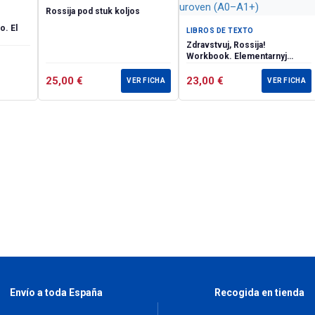
Rossija pod stuk koljos
o. El
LIBROS DE TEXTO
Zdravstvuj, Rossija!
Workbook. Elementarnyj
uroven (А0–А1+)
25,00
€
23,00
€
VER FICHA
VER FICHA
Envío a toda España
Recogida en tienda