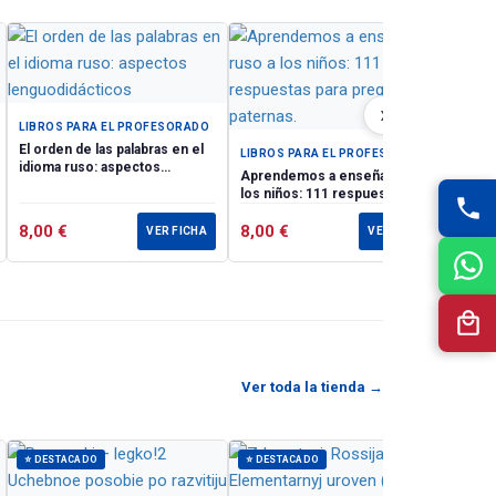
о
ии по
м
LIBR
Progr
ры,
ruso como lengua extranjera.
ах.
Nive
›
princ
LIBROS PARA EL PROFESORADO
Vocab
eign
El orden de las palabras en el
LIBROS PARA EL PROFESORADO
Lectu
idioma ruso: aspectos
ors
Aprendemos a enseñar ruso a
lenguodidácticos
los niños: 111 respuestas para
on for
preguntas paternas.
8,00
€
8,00
€
15,
VER FICHA
VER FICHA
Ver toda la tienda →
⭐ DESTACADO
⭐ DESTACADO