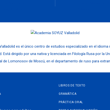
Estándar y con
Cardenal Mendoza nº
seguimiento
Valladolid
alladolid es el único centro de estudios especializado en el idioma
d. Está dirigido por una nativa y licenciada en Filología Rusa por la U
al de Lomonosov de Moscú, en el departamento de ruso para extran
LIBROS DE TEXTO
A
GRAMÁTICA
PRÁCTICA ORAL