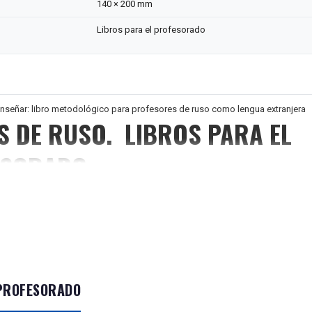
140 × 200 mm
Libros para el profesorado
señar: libro metodológico para profesores de ruso como lengua extranjera
S DE RUSO. LIBROS PARA EL
ESORADO
dicado a los principales problemas de la metodología de la enseñanza del rus
ranjera. Describe algunos fundamentos psicológicos del aprendizaje de la l
es presentan ideas de enseñanza y dan algunos consejos útiles sobre cómo
cción rusa para los estudiantes extranjeros.
на проблемам методики преподавания русского языка иностранцам, пр
 PROFESORADO
т пользоваться преподаватель, чтобы успешнее преподавать русский 