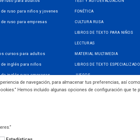
de ruso para adultos
TEST Y AUTOEVALUACIÓN
 de ruso para niños y jovenes
FONÉTICA
 de ruso para empresas
CULTURA RUSA
LIBROS DE TEXTO PARA NIÑOS
LECTURAS
os cursos para adultos
MATERIAL MULTIMEDIA
 de inglés para niños
LIBROS DE TEXTO ESPECIALIZAD
 de inglés para empresas
JUEGOS
 experiencia de navegación, para almacenar tus preferencias, así co
NLINE
LIBROS PARA EL PROFESORADO
cookies.” Hemos incluido algunas opciones de configuración que te
© 2026 Academia
 COOKIES
eres.”
Estadísticas