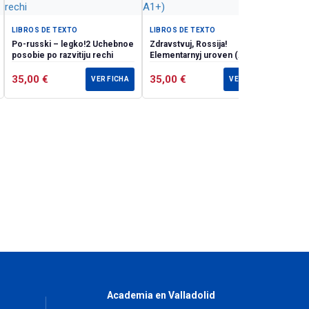
LIBROS DE TEXTO
LIBROS DE TEXTO
Po-russki – legko!2 Uchebnoe
Zdravstvuj, Rossija!
posobie po razvitiju rechi
Elementarnyj uroven (А0–
А1+)
35,00
€
35,00
€
VER FICHA
VER FICHA
Academia en Valladolid