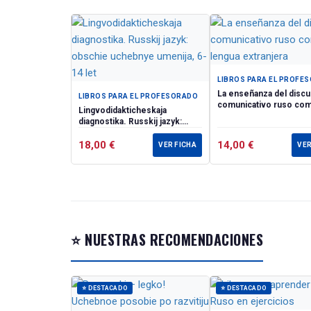
В ней описаны 
современное по
организации з
старших курсов
всем, кто преп
We learn to teac
LIBROS PARA EL PROFE
The book is dedi
La enseñanza del disc
LIBROS PARA EL PROFESORADO
comunicativo ruso co
language. It des
Lingvodidakticheskaja
lengua extranjera
diagnostika. Russkij jazyk:
presents ideas o
obschie uchebnye umenija, 6-
foreign students
14 let
18,00
€
14,00
€
VER FICHA
VER
⭐ NUESTRAS RECOMENDACIONES
⭐ DESTACADO
⭐ DESTACADO