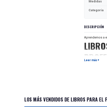
Medidas
Categoría
DESCRIPCIÓN
Aprendemos a en
LIBRO
PROF
Leer más
▼
El libro está de
como lengua ext
rusa. Los autor
organizar una le
Учимся учить
Книга посвяще
LOS MÁS VENDIDOS DE LIBROS PARA EL
которыми може