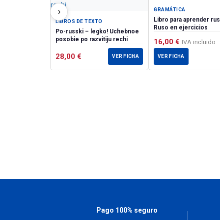
›
GRAMÁTICA
Libro para aprender rus
LIBROS DE TEXTO
Ruso en ejercicios
Po-russki – legko! Uchebnoe
posobie po razvitiju rechi
16,00
€
IVA incluido
28,00
€
VER FICHA
VER FICHA
Pago 100% seguro