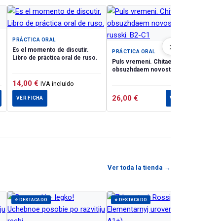
го
 Книга
PR
ига
Sob
оты
ru
PRÁCTICA ORAL
›
Es el momento de discutir.
PRÁCTICA ORAL
ных
Libro de práctica oral de ruso.
Puls vremeni. Chitaem i
obsuzhdaem novosti po-
й.
russki. B2-C1
14,00
€
10
IVA incluido
ть
26,00
€
VER FICHA
VER FICHA
V
еских
кий,
l) (
Ver toda la tienda →
e of
from
⭐ DESTACADO
⭐ DESTACADO
ations
ways