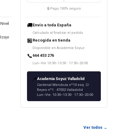
Libro
🔒 Pago 100% seguro
del
estudiante.
 Nivel
🚚
Envío a toda España
Nivel
Calculado al finalizar el pedido
B1.
dizaje
🏪
Recogida en tienda
(
Disponible en Academia Soyuz
CD)
 del
📞
664 453 276
cantidad
dio de
Lun–Vie 10:30–13:30 · 17:30–20:00
or. El
 vida y
a del
📍
Academia Soyuz Valladolid
nombre
Cardenal Mendoza nº10 esq. C/
Reyes nº1 · 47002 Valladolid
e
Lun–Vie: 10:30–13:30 · 17:30–20:00
to de
líticas
és y
Ver todos →