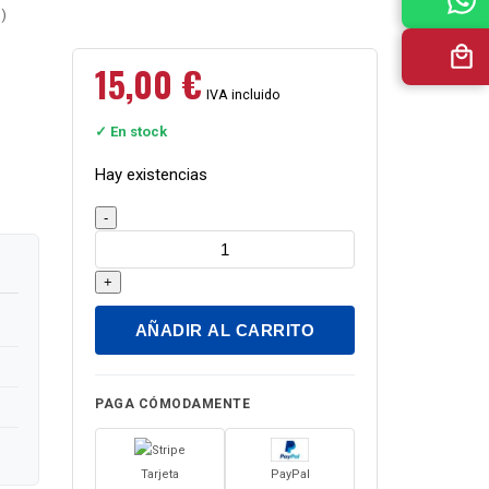
D)
15,00
€
IVA incluido
✓ En stock
Hay existencias
Conversaciones
-
sobre
la
+
vida:
material
AÑADIR AL CARRITO
de
desarrollo
de
PAGA CÓMODAMENTE
la
expresión
Tarjeta
PayPal
oral.