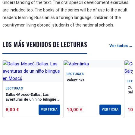
understanding of the text. The oral speech development exercises
are included too. The books of the series will be of use to the adult
readers learning Russian as a foreign language, children of the
countrymen living abroad, students of the national schools.
LOS MÁS VENDIDOS DE LECTURAS
Ver todos →
LECTURAS
Valentinka
LEC
Cuen
LECTURAS
Salt
Dallas-Moscú-Dallas. Las
aventuras de un niño bilingüe
en Moscú
8,00
€
10,00
€
10
VER FICHA
VER FICHA