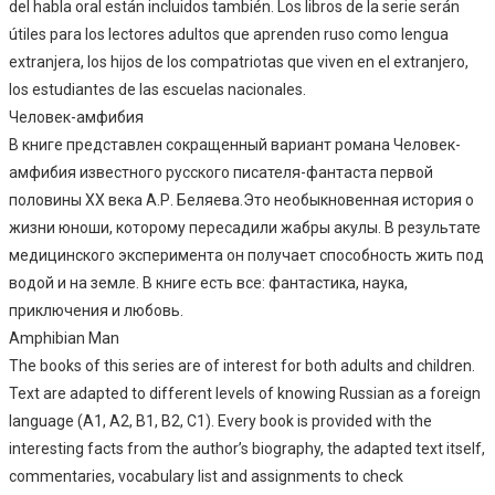
del habla oral están incluidos también. Los libros de la serie serán
útiles para los lectores adultos que aprenden ruso como lengua
extranjera, los hijos de los compatriotas que viven en el extranjero,
los estudiantes de las escuelas nacionales.
Человек-амфибия
В книге представлен сокращенный вариант романа Человек-
амфибия известного русского писателя-фантаста первой
половины XX века А.Р. Беляева.Это необыкновенная история о
жизни юноши, которому пересадили жабры акулы. В результате
медицинского эксперимента он получает способность жить под
водой и на земле. В книге есть все: фантастика, наука,
приключения и любовь.
Amphibian Man
The books of this series are of interest for both adults and children.
Text are adapted to different levels of knowing Russian as a foreign
language (A1, A2, B1, B2, C1). Every book is provided with the
interesting facts from the author’s biography, the adapted text itself,
commentaries, vocabulary list and assignments to check