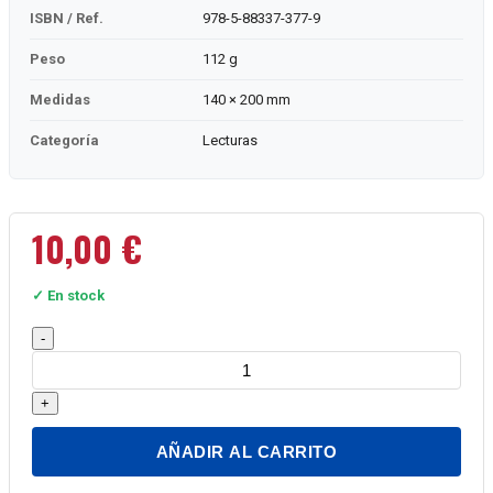
ISBN / Ref.
978-5-88337-377-9
Peso
112 g
Medidas
140 × 200 mm
Categoría
Lecturas
10,00
€
✓ En stock
El
-
hombre
anfibio
+
cantidad
AÑADIR AL CARRITO