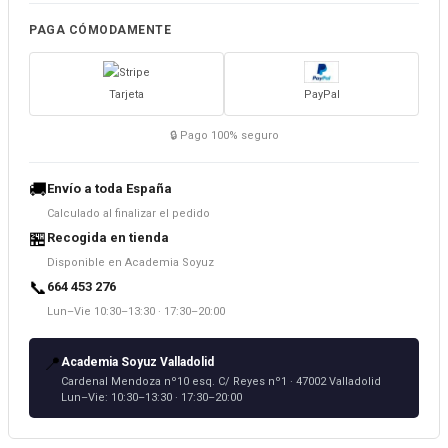
PAGA CÓMODAMENTE
Tarjeta
PayPal
🔒 Pago 100% seguro
🚚
Envío a toda España
Calculado al finalizar el pedido
🏪
Recogida en tienda
Disponible en Academia Soyuz
📞
664 453 276
Lun–Vie 10:30–13:30 · 17:30–20:00
📍
Academia Soyuz Valladolid
Cardenal Mendoza nº10 esq. C/ Reyes nº1 · 47002 Valladolid
Lun–Vie: 10:30–13:30 · 17:30–20:00