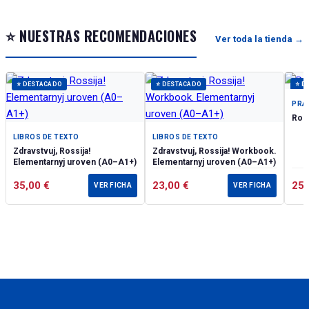
⭐ NUESTRAS RECOMENDACIONES
Ver toda la tienda →
⭐ DESTACADO
⭐ DESTACADO
⭐ D
PRÁ
Ross
LIBROS DE TEXTO
LIBROS DE TEXTO
Zdravstvuj, Rossija!
Zdravstvuj, Rossija! Workbook.
Elementarnyj uroven (А0–А1+)
Elementarnyj uroven (А0–А1+)
35,00
€
23,00
€
25
VER FICHA
VER FICHA