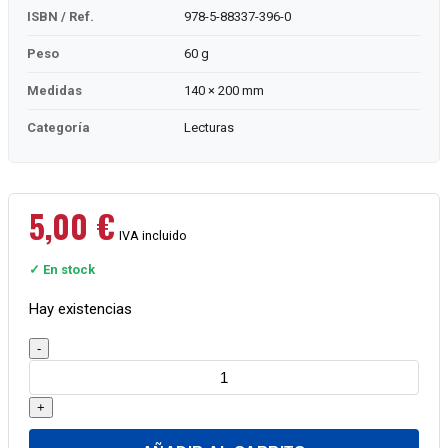
ISBN / Ref.
978-5-88337-396-0
Peso
60 g
Medidas
140 × 200 mm
Categoría
Lecturas
5,00
€
IVA incluido
✓ En stock
Hay existencias
El
-
retrato
cantidad
+