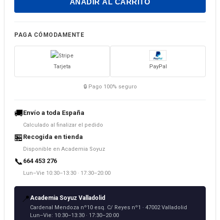
AÑADIR AL CARRITO
PAGA CÓMODAMENTE
Tarjeta
PayPal
🔒 Pago 100% seguro
🚚
Envío a toda España
Calculado al finalizar el pedido
🏪
Recogida en tienda
Disponible en Academia Soyuz
📞
664 453 276
Lun–Vie 10:30–13:30 · 17:30–20:00
📍
Academia Soyuz Valladolid
Cardenal Mendoza nº10 esq. C/ Reyes nº1 · 47002 Valladolid
Lun–Vie: 10:30–13:30 · 17:30–20:00