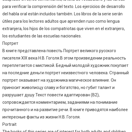
para verificar la comprensión del texto. Los ejercicios de desarrollo
del habla oral están incluidos también. Los libros de la serie serán
útiles para los lectores adultos que aprenden ruso como lengua
extranjera, los hijos de los compatriotas que viven en el extranjero,
los estudiantes de las escuelas nacionales.
Портрет
В книге представлена повесть Портрет великого русского
писателя XIX века Н.В. Гоголя.В этом произведении реальность
переплетается с мистикой. Бедный молодой художник покупает
на последние деньги портрет неизвестного человека. Странный
портрет оказывает на художника магическое влияние. Он
приносит живописцу славу и богатство, но губит талант и
разрушает душу.Текст повести адаптирован (В2),
сопровождается комментарием, заданиями на понимание
прочитанного и на развитие речи. В книге приводятся наиболее
интересные факты из жизни Н.В. Гоголя.
Portrait
The books of this series are of interest for both adults and children.