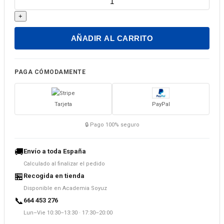
y
+
chemodan.
Leksicheskij
AÑADIR AL CARRITO
minimum
-
2300
PAGA CÓMODAMENTE
slov
(B1)
Tarjeta
PayPal
cantidad
🔒 Pago 100% seguro
🚚
Envío a toda España
Calculado al finalizar el pedido
🏪
Recogida en tienda
Disponible en Academia Soyuz
📞
664 453 276
Lun–Vie 10:30–13:30 · 17:30–20:00