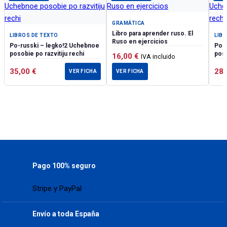
GRAMÁTICA
Libro para aprender ruso. El
LIBROS DE TEXTO
LIB
Ruso en ejercicios
Po-russki – legko!2 Uchebnoe
Po-
posobie po razvitiju rechi
poso
16,00
€
IVA incluido
35,00
€
28
VER FICHA
VER FICHA
Pago 100% seguro
Stripe y PayPal
Envío a toda España