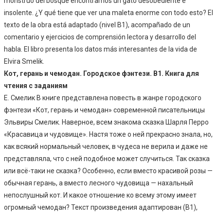
monstruo del bosque encontramos un gato desobediente e
insolente. ¿Y qué
tiene que ver una maleta enorme con todo esto?
El
texto de la obra está adaptado (nivel B1), acompañado de un
comentario y ejercicios de
comprensión lectora y desarrollo del
habla. El libro presenta los
datos más interesantes de la vida de
Elvira Smelik.
Кот, герань и чемодан. Городское фэнтези. В1. Книга для
чтения с заданиям
Е. Смелик В книге представлена повесть в жанре городского
фэнтези «Кот, герань и чемодан» современной писательницы
Эльвиры Смелик. Наверное, всем знакома сказка Шарля Перро
«Красавица и чудовище». Настя тоже о ней прекрасно знала, но,
как всякий нормальный человек, в чудеса не верила и даже не
представляла, что с ней подобное может случиться. Так сказка
или всё-таки не сказка? Особенно, если вместо красивой розы —
обычная герань, а вместо лесного чудовища — нахальный
непослушный кот. И какое отношение ко всему этому имеет
огромный чемодан? Текст произведения адаптирован (В1),