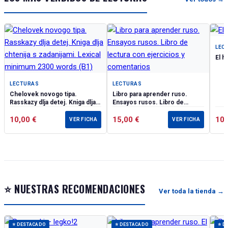
LEC
El h
LECTURAS
LECTURAS
Chelovek novogo tipa.
Libro para aprender ruso.
Rasskazy dlja detej. Kniga dlja
Ensayos rusos. Libro de
chtenija s zadanijami. Lexical
lectura con ejercicios y
minimum 2300 words (B1)
10,00
€
comentarios
15,00
€
10
VER FICHA
VER FICHA
⭐ NUESTRAS RECOMENDACIONES
Ver toda la tienda →
⭐ DESTACADO
⭐ DESTACADO
⭐ D