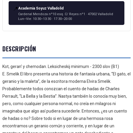
📍
Academia Soyuz Valladolid
Cardenal Mendoza nº10 esq. C/ Reyes nº1 · 47002 Valladolid
Lun–Vie: 10:30–13:30 · 17:30–20:00
DESCRIPCIÓN
Kot, geran' y chemodan. Leksicheskij minimum - 2300 slov (B1)
E. Smelik
El libro presenta una historia de fantasía urbana, “El gato, el
geranio y la maleta”,
de la escritora moderna Elvira Smelik.
Probablemente todos conozcan el cuento de hadas de Charles
Perrault, “La Bella y la Bestia”. Nastya también
lo conocía muy bien,
pero, como cualquier persona normal, no creía en milagros ni
imaginaba
que algo así pudiera sucederle.
Entonces, ¿es un cuento
de hadas o no? Sobre todo si en lugar de una hermosa rosa
encontramos un
geranio común y corriente, y en lugar de un