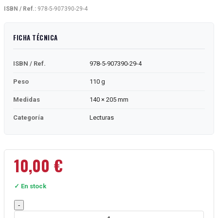
ISBN / Ref.:
978-5-907390-29-4
FICHA TÉCNICA
ISBN / Ref.
978-5-907390-29-4
Peso
110 g
Medidas
140 × 205 mm
Categoría
Lecturas
10,00
€
✓ En stock
Kot,
-
geran'