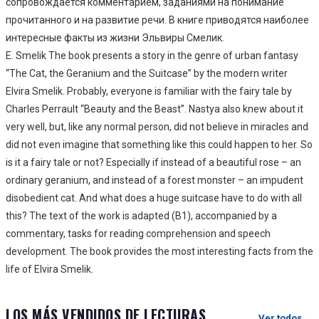
сопровождается комментарием, заданиями на понимание
прочитанного и на развитие речи. В книге приводятся наиболее
интересные факты из жизни Эльвиры Смелик.
E. Smelik
The book presents a story in the genre of urban fantasy
“The Cat, the Geranium and the Suitcase”
by the modern writer
Elvira Smelik.
Probably, everyone is familiar with the fairy tale by
Charles Perrault “Beauty and the Beast”. Nastya also
knew about it
very well, but, like any normal person, did not believe in miracles and
did not even
imagine that something like this could happen to her.
So
is it a fairy tale or not? Especially if instead of a beautiful rose – an
ordinary
geranium, and instead of a forest monster – an impudent
disobedient cat. And what
does a huge suitcase have to do with all
this?
The text of the work is adapted (B1), accompanied by a
commentary, tasks for
reading comprehension and speech
development. The book provides the most interesting
facts from the
life of Elvira Smelik.
LOS MÁS VENDIDOS DE LECTURAS
Ver todos →