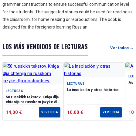
grammar constructions to ensure successful communication level
for the students. The suggested stories could be used for reading in
the classroom, for home reading or reproductions. The book is
designed for the foreigners learning Russian.
LOS MÁS VENDIDOS DE LECTURAS
Ver todos →
LEC
Asia
LECTURAS
La insolación y otras historias
LECTURAS
50 russkikh tekstov. Kniga dlja
chtenija na russkom jazyke dlja
inostrantsev.
14,00
€
10,00
€
10
VER FICHA
VER FICHA