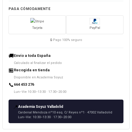
PAGA CÓMODAMENTE
Tarjeta
PayPal
🔒 Pago 100% seguro
🚚
Envío a toda España
Calculado al finalizar el pedido
🏪
Recogida en tienda
Disponible en Academia Soyuz
📞
664 453 276
Lun–Vie 10:30–13:30 · 17:30–20:00
📍
Academia Soyuz Valladolid
Cardenal Mendoza nº10 esq. C/ Reyes nº1 · 47002 Valladolid
Lun–Vie: 10:30–13:30 · 17:30–20:00