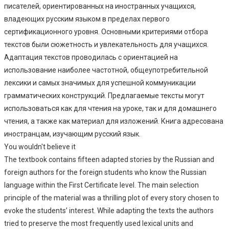
писателей, ориентированных на иностранных учащихся,
владеющих русским языком в пределах первого
сертификационного уровня. Основными критериями отбора
текстов были сюжетность и увлекательность для учащихся.
Адаптация текстов проводилась с ориентацией на
использование наиболее частотной, общеупотребительной
лексики и самых значимых для успешной коммуникации
грамматических конструкций. Предлагаемые тексты могут
использоваться как для чтения на уроке, так и для домашнего
чтения, а также как материал для изложений. Книга адресована
иностранцам, изучающим русский язык.
You wouldn't believe it
The textbook contains fifteen adapted stories by the Russian and
foreign authors for the foreign students who know the Russian
language within the First Certificate level. The main selection
principle of the material was a thrilling plot of every story chosen to
evoke the students’ interest. While adapting the texts the authors
tried to preserve the most frequently used lexical units and