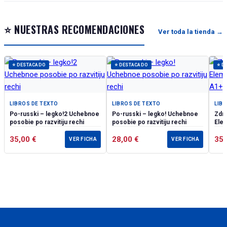
⭐ NUESTRAS RECOMENDACIONES
Ver toda la tienda →
⭐ DESTACADO
⭐ DESTACADO
⭐ D
LIBROS DE TEXTO
LIBROS DE TEXTO
LIB
Po-russki – legko!2 Uchebnoe
Po-russki – legko! Uchebnoe
Zdra
posobie po razvitiju rechi
posobie po razvitiju rechi
Ele
35,00
€
28,00
€
35
VER FICHA
VER FICHA