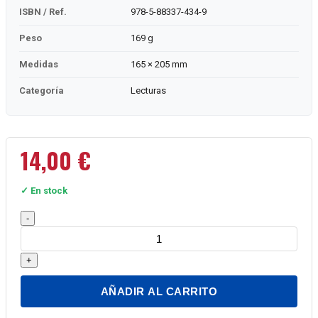
ISBN / Ref.
978-5-88337-434-9
Peso
169 g
Medidas
165 × 205 mm
Categoría
Lecturas
14,00
€
✓ En stock
¡No
-
lo
váis
+
a
creer!
AÑADIR AL CARRITO
cantidad