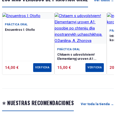
Ver todos →
PRÁCTICA ORAL
Encuentros I: Otoño
PRÁ
Inte
koro
PRÁCTICA ORAL
Chitaem s udovolstviem!
Elementarnyj uroven A1:
posobie po chteniju dlja
14,00
€
inostrannykh uchaschikhsja.
15,00
€
20
VER FICHA
VER FICHA
O.Danilina, A. Zhorova
⭐ NUESTRAS RECOMENDACIONES
Ver toda la tienda →