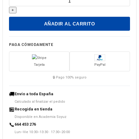
Rusia.
+
El
idioma
AÑADIR AL CARRITO
ruso
en
los
PAGA CÓMODAMENTE
medios.
Nueva
Tarjeta
PayPal
edición
(octava,
🔒 Pago 100% seguro
revisada)
cantidad
🚚
Envío a toda España
Calculado al finalizar el pedido
🏪
Recogida en tienda
Disponible en Academia Soyuz
📞
664 453 276
Lun–Vie 10:30–13:30 · 17:30–20:00