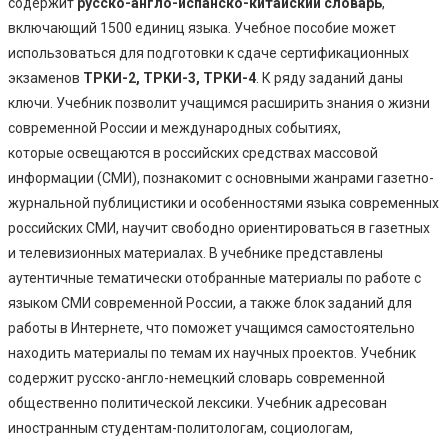
содержит
русско-англо-испанско-китайский словарь
,
включающий 1500 единиц языка. Учебное пособие может
использоваться для подготовки к сдаче сертификационных
экзаменов
ТРКИ-2, ТРКИ-3, ТРКИ-4
. К ряду заданий даны
ключи. Учебник позволит учащимся расширить знания о жизни
современной России и международных событиях,
которые освещаются в российских средствах массовой
информации (СМИ), познакомит с основными жанрами газетно-
журнальной публицистики и особенностями языка современных
российских СМИ, научит свободно ориентироваться в газетных
и телевизионных материалах. В учебнике представлены
аутентичные тематически отобранные материалы по работе с
языком СМИ современной России, а также блок заданий для
работы в Интернете, что поможет учащимся самостоятельно
находить материалы по темам их научных проектов. Учебник
содержит русско-англо-немецкий словарь современной
общественно политической лексики. Учебник адресован
иностранным студентам-политологам, социологам,