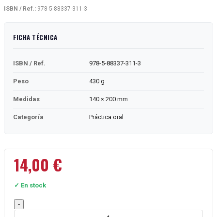
ISBN / Ref.:
978-5-88337-311-3
FICHA TÉCNICA
ISBN / Ref.
978-5-88337-311-3
Peso
430 g
Medidas
140 × 200 mm
Categoría
Práctica oral
14,00
€
✓ En stock
Noticias
-
de