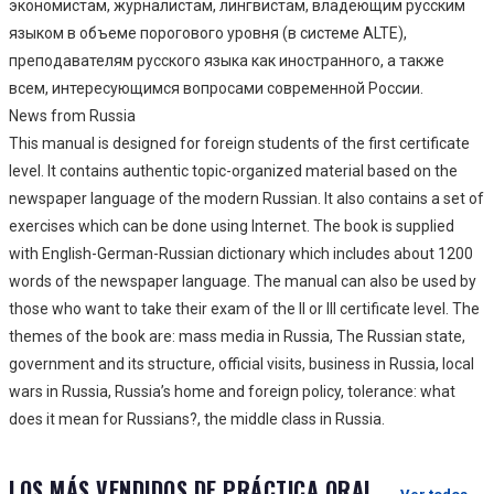
экономистам, журналистам, лингвистам, владеющим русским
языком в объеме порогового уровня (в системе ALTE),
преподавателям русского языка как иностранного, а также
всем, интересующимся вопросами современной России.
News from Russia
This manual is designed for foreign students of the first certificate
level. It contains authentic topic-organized material based on the
newspaper language of the modern Russian. It also contains a set of
exercises which can be done using Internet. The book is supplied
with English-German-Russian dictionary which includes about 1200
words of the newspaper language. The manual can also be used by
those who want to take their exam of the II or III certificate level. The
themes of the book are: mass media in Russia, The Russian state,
government and its structure, official visits, business in Russia, local
wars in Russia, Russia’s home and foreign policy, tolerance: what
does it mean for Russians?, the middle class in Russia.
LOS MÁS VENDIDOS DE PRÁCTICA ORAL