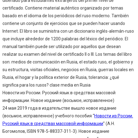
diseñado para estudiantes extranjeros del primer nivel de
certificado. Contiene material auténtico organizado por temas
basado en el idioma de los periódicos del ruso moderno. También
contiene un conjunto de ejercicios que se pueden hacer usando
Internet. El libro se suministra con un diccionario inglés-alemán-ruso
que incluye alrededor de 1200 palabras del léxico del periódico. El
manual también puede ser utilizado por aquellos que desean
realizar su examen del nivel de certificado II o III. Los temas del libro
son: medios de comunicación en Rusia, el estado ruso, el gobierno y
su estructura, visitas oficiales, negocios en Rusia, guerras locales en
Rusia, el hogar y la política exterior de Rusia, tolerancia: ¿qué
significa para los rusos? clase media en Rusia
Новости из России. Русский язык в средствах массовой
информации. Новое издание (восьмое, исправленное)
24 мая 2019 года в издательстве вышло новое издание
(восьмое, исправленное) учебного пособия “
Новости из России.
Русский язык в средствах массовой информации
” (А.Н.
Богомолов, ISBN 978-5-88337-311-3). Новое издание