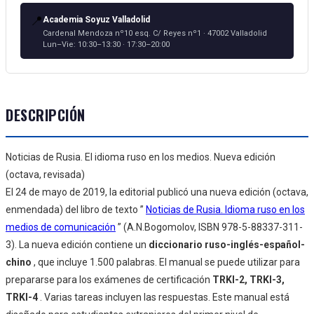
📍
Academia Soyuz Valladolid
Cardenal Mendoza nº10 esq. C/ Reyes nº1 · 47002 Valladolid
Lun–Vie: 10:30–13:30 · 17:30–20:00
DESCRIPCIÓN
Noticias de Rusia. El idioma ruso en los medios. Nueva edición
(octava, revisada)
El 24 de mayo de 2019, la editorial publicó una nueva edición (octava,
enmendada) del libro de texto ”
Noticias de Rusia. Idioma ruso en los
medios de comunicación
” (A.N.Bogomolov, ISBN 978-5-88337-311-
3). La nueva edición contiene un
diccionario ruso-inglés-español-
chino
, que incluye 1.500 palabras. El manual se puede utilizar para
prepararse para los exámenes de certificación
TRKI-2, TRKI-3,
TRKI-4
. Varias tareas incluyen las respuestas. Este manual está