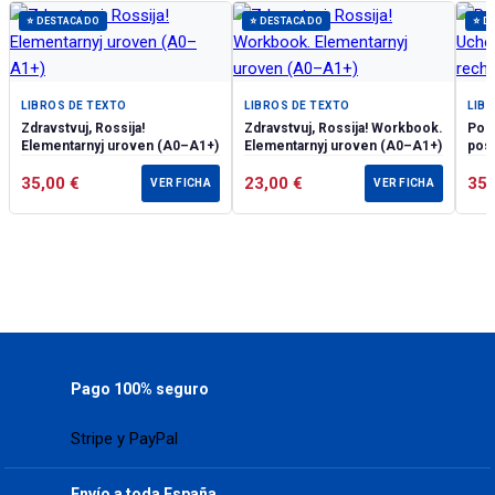
⭐ DESTACADO
⭐ DESTACADO
⭐ D
LIBROS DE TEXTO
LIBROS DE TEXTO
LIB
Zdravstvuj, Rossija!
Zdravstvuj, Rossija! Workbook.
Po-ru
Elementarnyj uroven (А0–А1+)
Elementarnyj uroven (А0–А1+)
poso
35,00
€
23,00
€
35
VER FICHA
VER FICHA
Pago 100% seguro
Stripe y PayPal
Envío a toda España