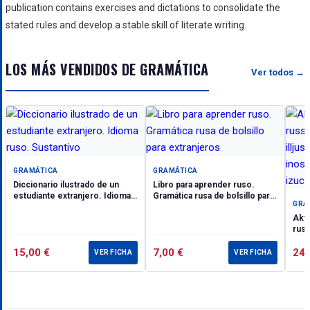
publication contains exercises and dictations to consolidate the
stated rules and develop a stable skill of literate writing.
LOS MÁS VENDIDOS DE GRAMÁTICA
Ver todos →
GRAMÁTICA
GRAMÁTICA
Diccionario ilustrado de un
Libro para aprender ruso.
estudiante extranjero. Idioma
Gramática rusa de bolsillo para
GRA
ruso. Sustantivo
extranjeros
Aktu
russ
illj
15,00
€
7,00
€
inos
24
VER FICHA
VER FICHA
izuc