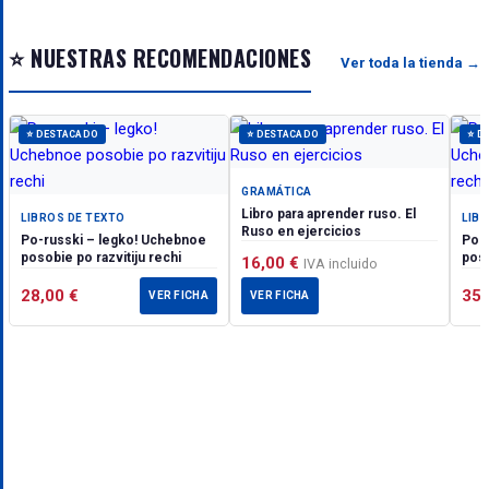
⭐ NUESTRAS RECOMENDACIONES
Ver toda la tienda →
⭐ DESTACADO
⭐ DESTACADO
⭐ D
GRAMÁTICA
Libro para aprender ruso. El
LIBROS DE TEXTO
LIB
Ruso en ejercicios
Po-russki – legko! Uchebnoe
Po-ru
posobie po razvitiju rechi
poso
16,00
€
IVA incluido
28,00
€
35
VER FICHA
VER FICHA