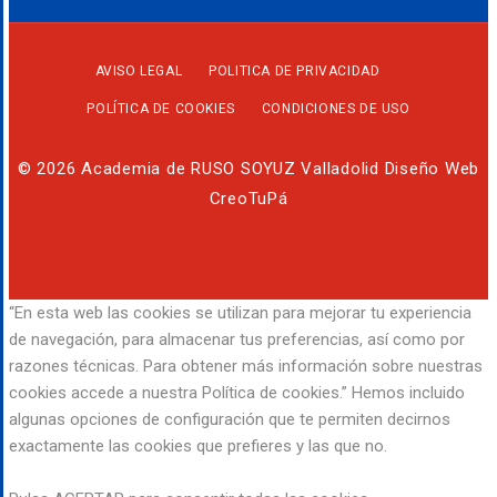
AVISO LEGAL
POLITICA DE PRIVACIDAD
POLÍTICA DE COOKIES
CONDICIONES DE USO
© 2026 Academia de RUSO SOYUZ Valladolid Diseño Web
CreoTuPá
“En esta web las cookies se utilizan para mejorar tu experiencia
de navegación, para almacenar tus preferencias, así como por
razones técnicas. Para obtener más información sobre nuestras
cookies accede a nuestra Política de cookies.” Hemos incluido
algunas opciones de configuración que te permiten decirnos
exactamente las cookies que prefieres y las que no.