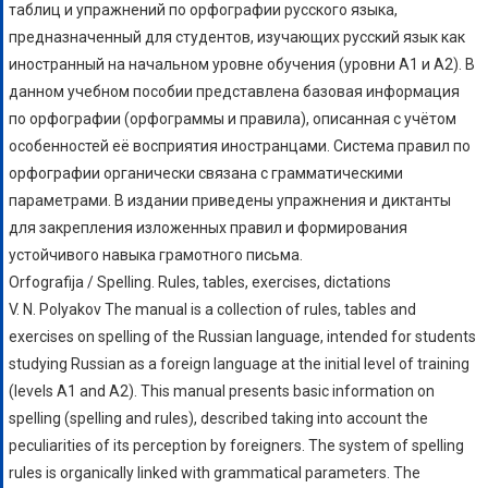
таблиц и упражнений по орфографии русского языка,
предназначенный для студентов, изучающих русский язык как
иностранный на начальном уровне обучения (уровни А1 и А2). В
данном учебном пособии представлена базовая информация
по орфографии (орфограммы и правила), описанная с учётом
особенностей её восприятия иностранцами. Система правил по
орфографии органически связана с грамматическими
параметрами. В издании приведены упражнения и диктанты
для закрепления изложенных правил и формирования
устойчивого навыка грамотного письма.
Orfografija / Spelling. Rules, tables, exercises, dictations
V. N. Polyakov The manual is a collection of rules, tables and
exercises on spelling of the Russian language, intended for students
studying Russian as a foreign language at the initial level of training
(levels A1 and A2). This manual presents basic information on
spelling (spelling and rules), described taking into account the
peculiarities of its perception by foreigners. The system of spelling
rules is organically linked with grammatical parameters. The