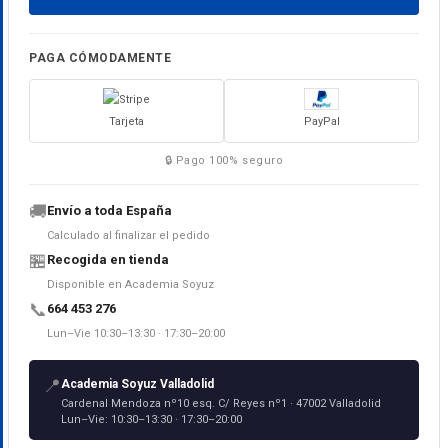
PAGA CÓMODAMENTE
Tarjeta
PayPal
🔒 Pago 100% seguro
🚚
Envío a toda España
Calculado al finalizar el pedido
🏪
Recogida en tienda
Disponible en Academia Soyuz
📞
664 453 276
Lun–Vie 10:30–13:30 · 17:30–20:00
📍
Academia Soyuz Valladolid
Cardenal Mendoza nº10 esq. C/ Reyes nº1 · 47002 Valladolid
Lun–Vie: 10:30–13:30 · 17:30–20:00