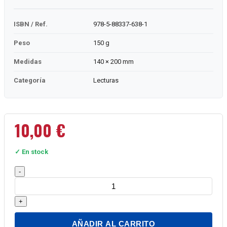
ISBN / Ref.
978-5-88337-638-1
Peso
150 g
Medidas
140 × 200 mm
Categoría
Lecturas
10,00
€
✓ En stock
La
-
hazaña
por
+
amor
cantidad
AÑADIR AL CARRITO