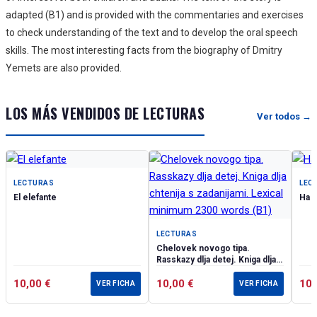
adapted (B1) and is provided with the commentaries and exercises
to check understanding of the text and to develop the oral speech
skills. The most interesting facts from the biography of Dmitry
Yemets are also provided.
LOS MÁS VENDIDOS DE LECTURAS
Ver todos →
LECTURAS
LEC
El elefante
Ha l
LECTURAS
Chelovek novogo tipa.
Rasskazy dlja detej. Kniga dlja
chtenija s zadanijami. Lexical
10,00
€
minimum 2300 words (B1)
10,00
€
10
VER FICHA
VER FICHA