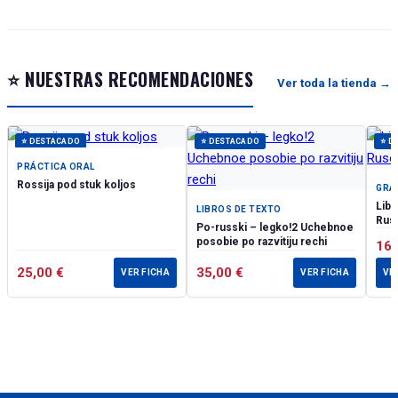
⭐ NUESTRAS RECOMENDACIONES
Ver toda la tienda →
⭐ DESTACADO
⭐ DESTACADO
⭐ D
PRÁCTICA ORAL
Rossija pod stuk koljos
GRA
Libr
LIBROS DE TEXTO
Ruso
Po-russki – legko!2 Uchebnoe
posobie po razvitiju rechi
16
25,00
€
35,00
€
VER FICHA
VER FICHA
VE