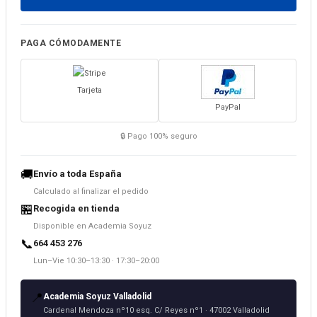
PAGA CÓMODAMENTE
Tarjeta
PayPal
🔒 Pago 100% seguro
🚚
Envío a toda España
Calculado al finalizar el pedido
🏪
Recogida en tienda
Disponible en Academia Soyuz
📞
664 453 276
Lun–Vie 10:30–13:30 · 17:30–20:00
📍
Academia Soyuz Valladolid
Cardenal Mendoza nº10 esq. C/ Reyes nº1 · 47002 Valladolid