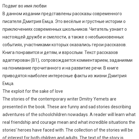
Подвиг во имя любви
В данном издании представлены рассказы современного
писателя Дмитрия Емца. Это весёлые и грустные истории о
приключениях современных школьников. Читатель узнает о
настоящей дружбе и смелости, а также о необыкновенных
событиях, участниками которых оказались герои рассказов.
Книга понравится и детям, и взрослым. Текст рассказов
адаптирован (В1), сопровождается комментарием, заданиями
на понимание прочитанного и на развитие речи. В книге
приводятся наиболее интересные факты из жизни Дмитрия
Емца.
The exploit for the sake of love
The stories of the contemporary writer Dmitry Yemets are
presented in the book. These are funny and sad stories describing
adventures of the schoolchildren nowadays. A reader will learn what
real friendship and courage mean and what incredible situations the
stories’ heroes have faced with. The collection of the stories will be
of interest for both children and adults. The text of the story is