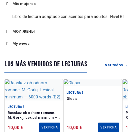
Mis mujeres
Libro de lectura adaptado con acentos para adultos. Nivel B1
МОИ ЖЕНЫ
My wives
LOS MÁS VENDIDOS DE LECTURAS
Ver todos →
LECTURAS
Olesia
LECTURAS
LEC
Rasskaz ob odnom romane.
Pri
M. Gorkij. Lexical minimum —
Ross
6000 words (B2)
obs
10,00
€
10,00
€
13
VER FICHA
VER FICHA