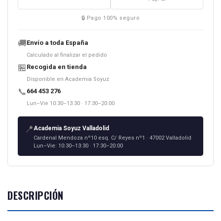
🔒 Pago 100% seguro
🚚
Envío a toda España
Calculado al finalizar el pedido
🏪
Recogida en tienda
Disponible en Academia Soyuz
📞
664 453 276
Lun–Vie 10:30–13:30 · 17:30–20:00
📍
Academia Soyuz Valladolid
Cardenal Mendoza nº10 esq. C/ Reyes nº1 · 47002 Valladolid
Lun–Vie: 10:30–13:30 · 17:30–20:00
DESCRIPCIÓN