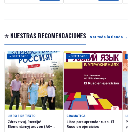
⭐ NUESTRAS RECOMENDACIONES
Ver toda la tienda →
⭐ DESTACADO
⭐ DESTACADO
⭐ 
LIBROS DE TEXTO
GRAMÁTICA
LIB
Zdravstvuj, Rossija!
Libro para aprender ruso. El
Po-ru
Elementarnyj uroven (А0–
Ruso en ejercicios
pos
А1+)