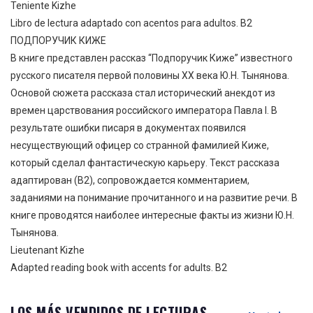
Teniente Kizhe
Libro de lectura adaptado con acentos para adultos. B2
ПОДПОРУЧИК КИЖЕ
В книге представлен рассказ “Подпоручик Киже” известного
русского писателя первой половины XX века Ю.Н. Тынянова.
Основой сюжета рассказа стал исторический анекдот из
времен царствования российского императора Павла I. В
результате ошибки писаря в документах появился
несуществующий офицер со странной фамилией Киже,
который сделал фантастическую карьеру. Текст рассказа
адаптирован (B2), сопровождается комментарием,
заданиями на понимание прочитанного и на развитие речи. В
книге проводятся наиболее интересные факты из жизни Ю.Н.
Тынянова.
Lieutenant Kizhe
Adapted reading book with accents for adults. B2
LOS MÁS VENDIDOS DE LECTURAS