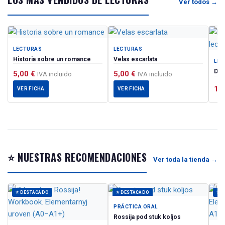
Ver todos →
LECTURAS
LECTURAS
Historia sobre un romance
Velas escarlata
LEC
Diez
5,00
€
5,00
€
IVA incluido
IVA incluido
15
VER FICHA
VER FICHA
⭐ NUESTRAS RECOMENDACIONES
Ver toda la tienda →
⭐ DESTACADO
⭐ DESTACADO
⭐ 
PRÁCTICA ORAL
Rossija pod stuk koljos