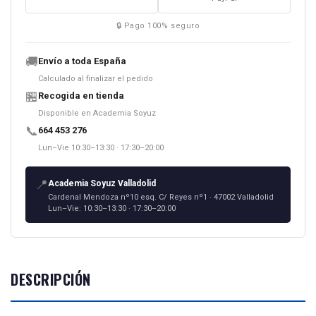
🔒 Pago 100% seguro
🚚
Envío a toda España
Calculado al finalizar el pedido
🏪
Recogida en tienda
Disponible en Academia Soyuz
📞
664 453 276
Lun–Vie 10:30–13:30 · 17:30–20:00
📍
Academia Soyuz Valladolid
Cardenal Mendoza nº10 esq. C/ Reyes nº1 · 47002 Valladolid
Lun–Vie: 10:30–13:30 · 17:30–20:00
DESCRIPCIÓN