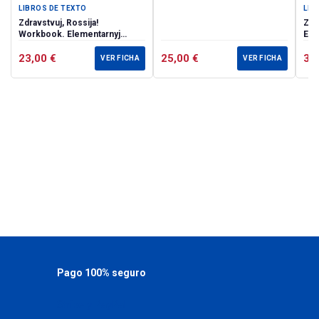
LIBROS DE TEXTO
LIB
Zdravstvuj, Rossija!
Zdr
Workbook. Elementarnyj
Ele
uroven (А0–А1+)
А1+
23,00
€
25,00
€
35
VER FICHA
VER FICHA
Pago 100% seguro
Stripe y PayPal