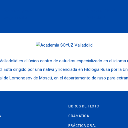
Estándar y con
Cardenal Mendoza nº
seguimiento
Valladolid
alladolid es el único centro de estudios especializado en el idioma
d. Está dirigido por una nativa y licenciada en Filología Rusa por la U
al de Lomonosov de Moscú, en el departamento de ruso para extran
LIBROS DE TEXTO
A
GRAMÁTICA
PRÁCTICA ORAL