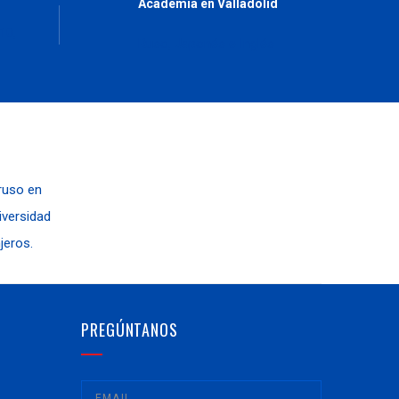
Academia en Valladolid
10,
Ruso, Japonés e Inglés
 ruso en
niversidad
jeros.
PREGÚNTANOS