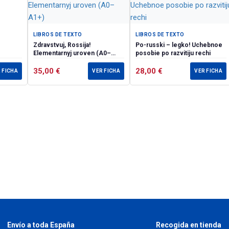
LIBROS DE TEXTO
LIBROS DE TEXTO
Zdravstvuj, Rossija!
Po-russki – legko! Uchebnoe
Elementarnyj uroven (А0–
posobie po razvitiju rechi
А1+)
35,00
€
28,00
€
 FICHA
VER FICHA
VER FICHA
Envío a toda España
Recogida en tienda