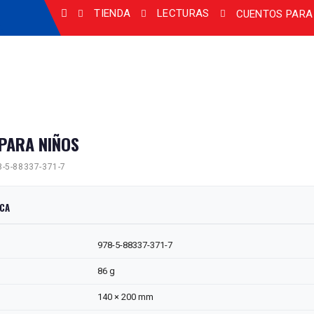
TIENDA
LECTURAS
CUENTOS PARA
PARA NIÑOS
-5-88337-371-7
ICA
978-5-88337-371-7
86 g
140 × 200 mm