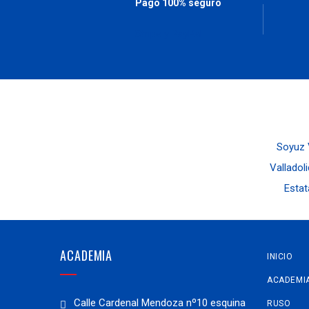
Pago 100% seguro
Stripe y PayPal
Soyuz V
Valladoli
Estat
ACADEMIA
INICIO
ACADEMI
Calle Cardenal Mendoza nº10 esquina
RUSO