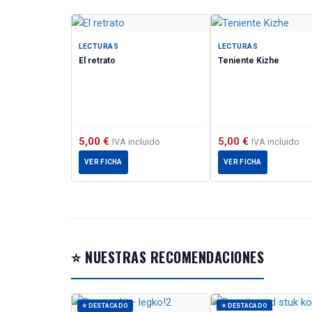
юных читателей
сопровождается
приводятся на
LECTURAS
LECTURAS
рассказов.Изд
El retrato
Teniente Kizhe
детям-билингва
Stories for child
The books of this
levels of knowin
interesting facts
5,00
€
5,00
€
IVA incluido
IVA incluido
and assignments 
VER FICHA
VER FICHA
included too. The
foreign language
⭐ NUESTRAS RECOMENDACIONES
⭐ DESTACADO
⭐ DESTACADO