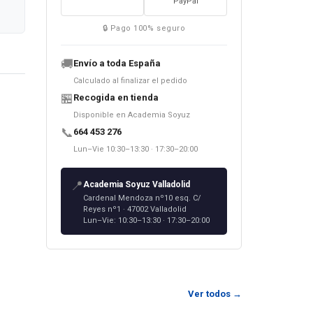
PayPal
🔒 Pago 100% seguro
🚚
Envío a toda España
Calculado al finalizar el pedido
🏪
Recogida en tienda
Disponible en Academia Soyuz
📞
664 453 276
Lun–Vie 10:30–13:30 · 17:30–20:00
📍
Academia Soyuz Valladolid
Cardenal Mendoza nº10 esq. C/
el ruso
Reyes nº1 · 47002 Valladolid
antes
Lun–Vie: 10:30–13:30 · 17:30–20:00
tareas
dos
вины
Ver todos →
аучить