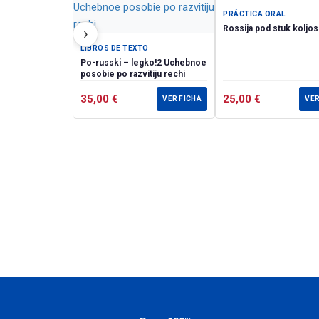
PRÁCTICA ORAL
Rossija pod stuk koljos
›
LIBROS DE TEXTO
Po-russki – legko!2 Uchebnoe
posobie po razvitiju rechi
35,00
€
25,00
€
VER FICHA
VER