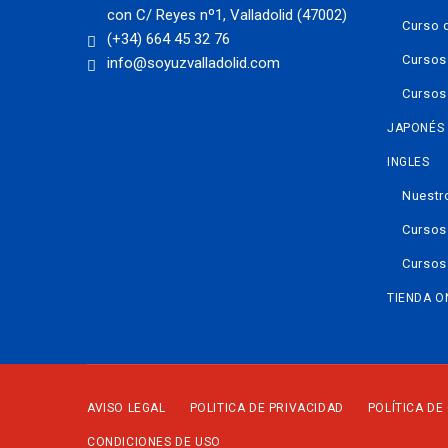
con C/ Reyes nº1, Valladolid (47002)
Curso 
(+34) 664 45 32 76
Cursos
info@soyuzvalladolid.com
Cursos
JAPONÉS
INGLES
Nuestr
Cursos
Cursos
TIENDA O
AVISO LEGAL
POLITICA DE PRIVACIDAD
POLÍTICA DE
CONDICIONES DE USO