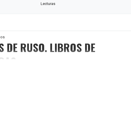
Lecturas
ños
S DE RUSO. LIBROS DE
RAS
 con acentos para niños. A2. Los libros de esta serie son de interés tanto para
a niños. Los textos están adaptados a diferentes niveles de conocimiento d
anjera (A1, A2, B1, B2, C1). A cada libro se le proporcionan los datos interes
el autor, el texto adaptado en sí, los comentarios, la lista de vocabulario y las 
 comprensión del texto. Los ejercicios de desarrollo del habla oral están inclui
етей
авлены рассказы для детей известного русского писателя первой поло
ощенко.Это смешные и грустные истории из жизни детей. Автор хотел н