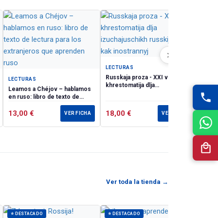
LECT
"El e
tresc
A.K.T
›
LECTURAS
ent
Russkaja proza - XXI vek:
LECTURAS
ith the
khrestomatija dlja
Leamos a Chéjov – hablamos
list
izuchajuschikh russkij jazyk
en ruso: libro de texto de
kak inostrannyj
are
lectura para los extranjeros
que aprenden ruso
13,00
€
18,00
€
10,
VER FICHA
VER FICHA
Ver toda la tienda →
⭐ DESTACADO
⭐ DESTACADO