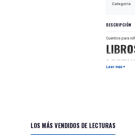
Categoría
DESCRIPCIÓN
Cuentos para ni
LIBRO
LECTU
Leer más
▼
Libro de lectura
adultos como par
como lengua extr
de la biografía d
para verificar la
también.
Рассказы для д
LOS MÁS VENDIDOS DE LECTURAS
В книге предст
XX века М.М. З