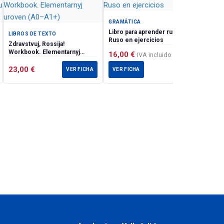
GRAMÁTICA
Libro para aprender ruso. El
LIBROS DE TEXTO
Ruso en ejercicios
Zdravstvuj, Rossija!
Workbook. Elementarnyj
16,00
€
IVA incluido
uroven (А0–А1+)
23,00
€
VER FICHA
VER FICHA